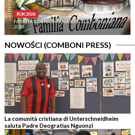
26
OMELIE ANN
A COMBONIANA 853 - JULY-AUGUST
THE TRANSF
AUGUST 6 -
NOWOŚCI (COMBONI PRESS)
La comunità cristiana di Unterschneidheim
saluta Padre Deogratias Nguonzi