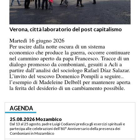
Verona, città laboratorio del post capitalismo
Martedì 16 giugno 2026
Per uscire dalla notte oscura di un sistema
economico che produce la guerra, occorre continuare
nel cammino aperto da papa Francesco. Tracce di un
dialogo promosso da comboniani, gesuiti a Acli a
partire dall’analisi del sociologo Rafael Díaz Salazar.
L’invito del vescovo Domenico Pompili a seguire
l’esempio di Madeleine Delbrêl per mantenere aperta
la ferita del desiderio di un cambiamento possibile.
AGENDA
03.09.2026 Lomé/Togo
Padre Luigi Codianni e padre Elias Sindjalim partecipano dal 26 agosto al 3
settembre all’incontro della commissione ASCAF sulla riorganizzazione
della regione a Lomé/Togo