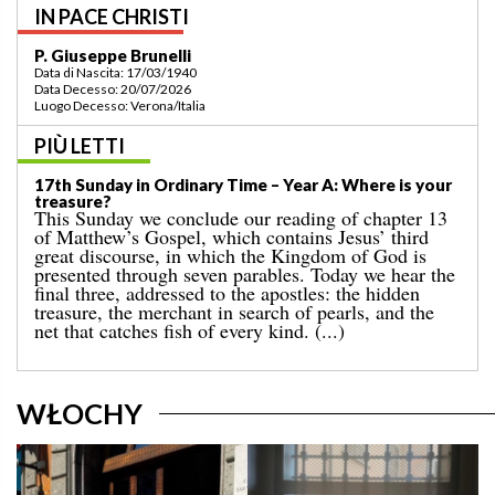
IN PACE CHRISTI
P. Bruno Bordonali
Data di Nascita: 01/07/1942
Data Decesso: 13/07/2026
Luogo Decesso: Verona /Italia
PIÙ LETTI
16th Sunday in Ordinary Time – Year A: Three
Scandalous Parables!
‘The kingdom of heaven is like…’. After the parable
of the sower, which we heard last Sunday, today’s
Gospel presents us with three more parables that
reveal the mystery of the presence of the kingdom of
heaven among us. We are in chapter 13 of the
Gospel according to Matthew, in what is commonly
known as the ‘discourse in parables’. (...)
WŁOCHY