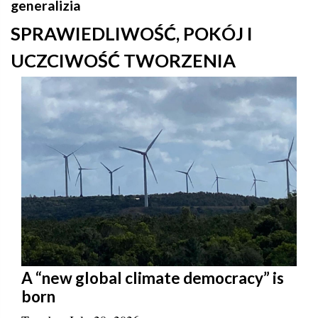
generalizia
SPRAWIEDLIWOŚĆ, POKÓJ I
UCZCIWOŚĆ TWORZENIA
A “new global climate democracy” is
born