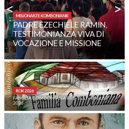
<
>
MISJONARZE KOMBONIANIE
FATHER ANTONIO LA
BRACA CELEBRATES THE
60TH ANNIVERSARY OF HIS
PRIESTLY ORDINATION
CURIA - (NOTIZIE-NEWS)
 JULY-AUGUST
INTENCJE RODZINY KOMBONIAŃS
SIERPIEŃ 2026