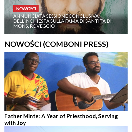
OMELIE ANNO A
NCLUSIVA
 DI SANTITÀ DI
19TH SUNDAY IN ORDINARY TIME – YEAR A:
“COMMAND ME TO COME TOWA
NOWOŚCI (COMBONI PRESS)
Father Minte: A Year of Priesthood, Serving
with Joy