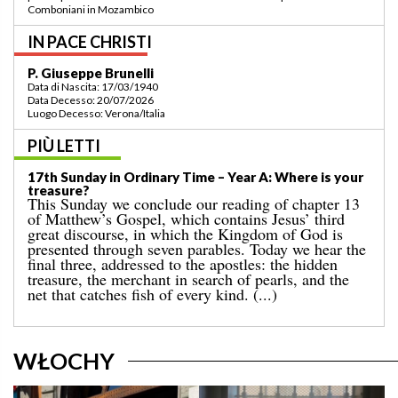
della regione a Lomé/Togo
IN PACE CHRISTI
P. Bruno Bordonali
Data di Nascita: 01/07/1942
Data Decesso: 13/07/2026
Luogo Decesso: Verona /Italia
PIÙ LETTI
19th Sunday in Ordinary Time – Year A: “Command me
to come towards you!”
Last Sunday’s Gospel told us about the miracle of
the multiplication of the loaves for a great crowd in a
deserted place, which ended with the gathering of
twelve baskets full of leftovers. That event is
followed by today’s well-known episode, in which
Jesus walks on the sea. [...]
WŁOCHY