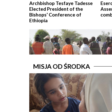
Archbishop Tesfaye Tadesse
Eserc
Elected President of the
Asse
Bishops’ Conference of
comb
Ethiopia
MISJA OD ŚRODKA