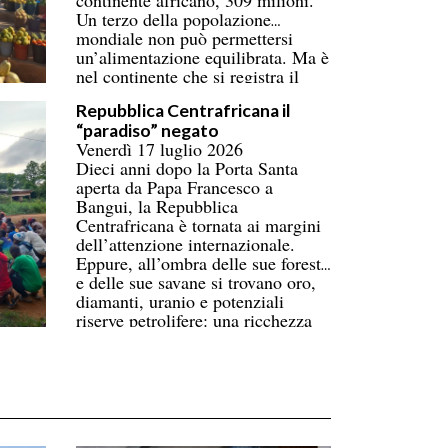
continente africano, 309 milioni.
Un terzo della popolazione
mondiale non può permettersi
un’alimentazione equilibrata. Ma è
nel continente che si registra il
numero più alto di persone
Repubblica Centrafricana il
coinvolte, superando ormai l’Asia.
“paradiso” negato
Donne e bambini pagano il prezzo
Venerdì 17 luglio 2026
più alto. La carenza di
Dieci anni dopo la Porta Santa
infrastrutture nella catena del
aperta da Papa Francesco a
freddo fa perdere oltre un terzo
Bangui, la Repubblica
della produzione di frutta, verdura,
Centrafricana è tornata ai margini
pesce e latticini.
dell’attenzione internazionale.
Eppure, all’ombra delle sue foreste
e delle sue savane si trovano oro,
diamanti, uranio e potenziali
riserve petrolifere: una ricchezza
immensa che contrasta con la
povertà di gran parte della
popolazione.