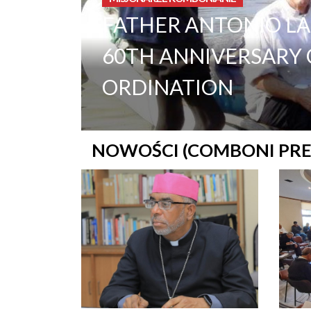
<
FATHER ANTONIO LA
60TH ANNIVERSARY O
ORDINATION
NOWOŚCI (COMBONI PRE