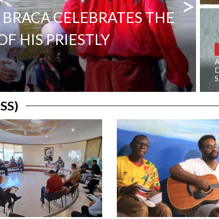
>
 BRACA CELEBRATES THE
F HIS PRIESTLY
D
SS)