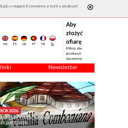
di più o negare il consenso a tutti o ad alcuni
Aby
złożyć
ofiarę
EN
ES
DE
PT
FR
PL
Kliknij, aby
przekazać
darowiznę
linki
Newsletter
ROK 2026
AMILIA COMBONIANA 853 - JULY-
AUGUST 2026