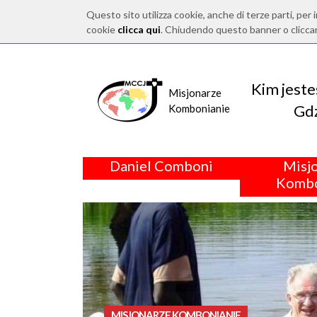
Questo sito utilizza cookie, anche di terze parti, per i
cookie
clicca qui
. Chiudendo questo banner o clicca
Kim jest
Misjonarze
Gdz
Kombonianie
Daniel Comboni
Misj
Kombo
MISJONARZE KOMBONIANIE