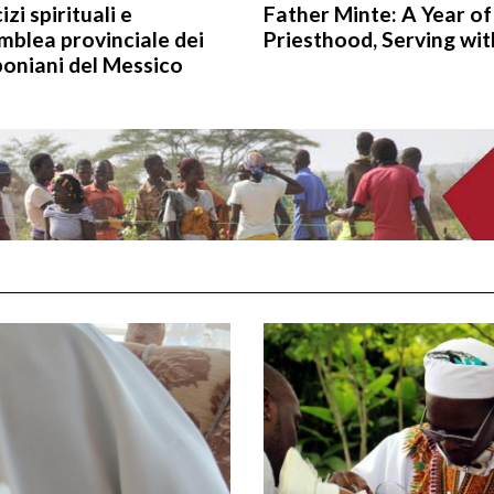
izi spirituali e
Father Minte: A Year of
mblea provinciale dei
Priesthood, Serving wit
oniani del Messico