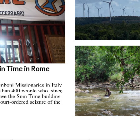
pin Time in Rome
boni Missionaries in Italy
e than 400 people who, since
eave the Spin Time building
ourt-ordered seizure of the