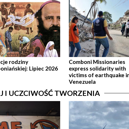
cje rodziny
Comboni Missionaries
niańskiej: Lipiec 2026
express solidarity with
victims of earthquake i
Venezuela
J I UCZCIWOŚĆ TWORZENIA