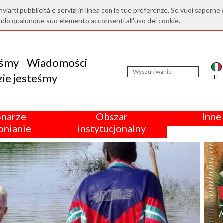
nviarti pubblicità e servizi in linea con le tue preferenze. Se vuoi saperne 
ndo qualunque suo elemento acconsenti all'uso dei cookie.
eśmy
Wiadomości
ie jesteśmy
IT
onarze
Obszar
Inne 
nianie
instytucjonalny
F