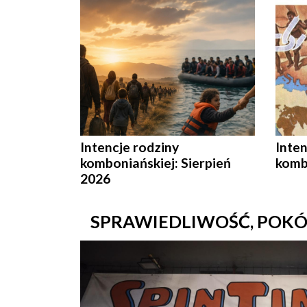
Intencje rodziny
Inten
komboniańskiej: Sierpień
kombo
2026
SPRAWIEDLIWOŚĆ, POKÓ