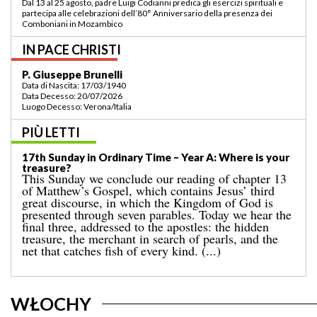
Padre Luigi Codianni e padre Elias Sindjalim partecipano dal 26 agosto al 3
settembre all’incontro della commissione ASCAF sulla riorganizzazione
della regione a Lomé/Togo
IN PACE CHRISTI
P. Bruno Bordonali
Data di Nascita: 01/07/1942
Data Decesso: 13/07/2026
Luogo Decesso: Verona /Italia
PIÙ LETTI
19th Sunday in Ordinary Time – Year A: “Command me
to come towards you!”
Last Sunday’s Gospel told us about the miracle of
the multiplication of the loaves for a great crowd in a
deserted place, which ended with the gathering of
twelve baskets full of leftovers. That event is
followed by today’s well-known episode, in which
Jesus walks on the sea. [...]
WŁOCHY