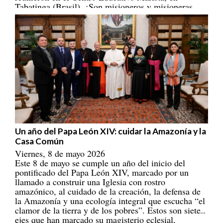
portadores/as de esperanza! [
REPAM
]
Un año del Papa León XIV: cuidar la Amazonía y la
Casa Común
Viernes, 8 de mayo 2026
Este 8 de mayo se cumple un año del inicio del
pontificado del Papa León XIV, marcado por un
llamado a construir una Iglesia con rostro
amazónico, al cuidado de la creación, la defensa de
la Amazonía y una ecología integral que escucha “el
clamor de la tierra y de los pobres”. Estos son siete
ejes que han marcado su magisterio eclesial,
ecológico, cultural y social. [
REPAM
]