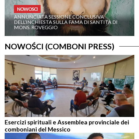
OMELIE ANNO A
CLUSIVA
DI SANTITÀ DI
19TH SUNDAY IN ORDINARY TIME – YEAR A:
“COMMAND ME TO COME TOWAR
NOWOŚCI (COMBONI PRESS)
Esercizi spirituali e Assemblea provinciale dei
comboniani del Messico