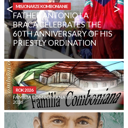
<
>
OBSZAR INSTYTUCJONALNY
CENTRAL AFRICAN
REPUBLIC. A CHANGE IN
MENTALITY
CURIA - (NOTIZIE-NEWS)
ULY-AUGUST
INTENCJE RODZINY KOMBONIAŃSK
SIERPIEŃ 2026