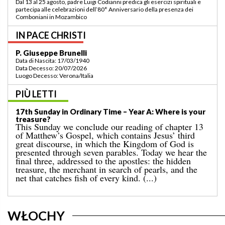
Padre Luigi Codianni e padre Elias Sindjalim partecipano dal 26 agosto al 3
settembre all’incontro della commissione ASCAF sulla riorganizzazione
della regione a Lomé/Togo
IN PACE CHRISTI
P. Bruno Bordonali
Data di Nascita: 01/07/1942
Data Decesso: 13/07/2026
Luogo Decesso: Verona /Italia
PIÙ LETTI
19th Sunday in Ordinary Time – Year A: “Command me
to come towards you!”
Last Sunday’s Gospel told us about the miracle of
the multiplication of the loaves for a great crowd in a
deserted place, which ended with the gathering of
twelve baskets full of leftovers. That event is
followed by today’s well-known episode, in which
Jesus walks on the sea. [...]
WŁOCHY