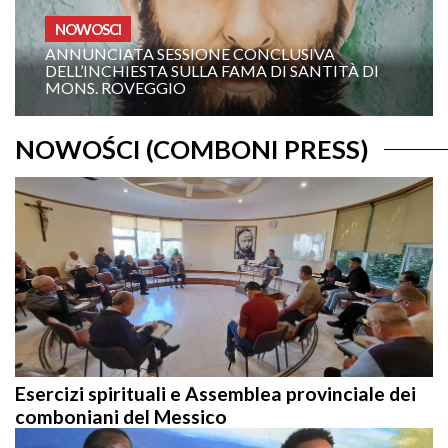
OMELIE ANNO A
 CONCLUSIVA
FAMA DI SANTITÀ DI
19TH SUNDAY IN ORDINARY TIME – YEAR A:
“COMMAND ME TO COME T
NOWOŚCI (COMBONI PRESS)
Esercizi spirituali e Assemblea provinciale dei
comboniani del Messico