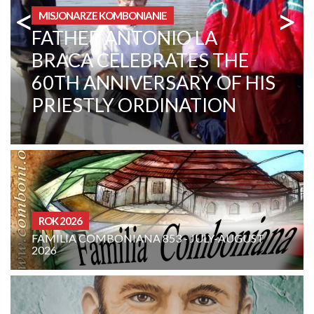
<
>
OBSZAR INSTYTUCJONALNY
CENTRAL AFRICAN
REPUBLIC. A CHANGE IN
MENTALITY
CURIA - (NOTIZIE-NEWS)
3 - JULY-AUGUST
INTENCJE RODZINY KOMBON
SIERPIEŃ 2026