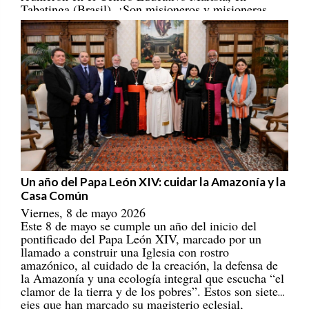
portadores/as de esperanza! [
REPAM
]
Un año del Papa León XIV: cuidar la Amazonía y la
Casa Común
Viernes, 8 de mayo 2026
Este 8 de mayo se cumple un año del inicio del
pontificado del Papa León XIV, marcado por un
llamado a construir una Iglesia con rostro
amazónico, al cuidado de la creación, la defensa de
la Amazonía y una ecología integral que escucha “el
clamor de la tierra y de los pobres”. Estos son siete
ejes que han marcado su magisterio eclesial,
ecológico, cultural y social. [
REPAM
]