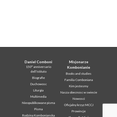
Daniel Comboni
Misjonarze
150° anniversario
Kombonianie
dell’Istituto
Books and studies
Biografie
Familia Comboniana
Duchowosc
Kim jestesmy
Liturgia
Nasza obecnosc w swiecie
Multimedia
Nowosci
Nieopublikowane pisma
Oficjalny krzyz MCCJ
Pisma
Prowincje
Rodzina Kombonianska