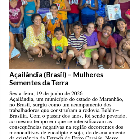
Açailândia (Brasil) – Mulheres
Sementes da Terra
Sexta-feira, 19 de junho de 2026
Açailândia, um município do estado do Maranhão,
no Brasil, surgiu como um acampamento dos
trabalhadores que construíram a rodovia Belém–
Brasília. Com o passar dos anos, foi sendo povoado,
ao mesmo tempo em que se intensificavam as
consequências negativas na região decorrentes dos
monocultivos de eucalipto e soja, do desmatamento e
da existência da Estrada de Ferro Carajás. Nesse
cenário desafiador, a luta das mulheres adquiriu