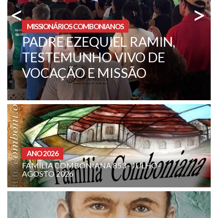
<
>
MISSIONÁRIOS COMBONIANOS
FATHER ANTONIO LA
BRACA CELEBRATES THE
60TH ANNIVERSARY OF HIS
PRIESTLY ORDINATION
ANO 2026
FAMILIA COMBONIANA 853 - JULHO-
AGOSTO 2026