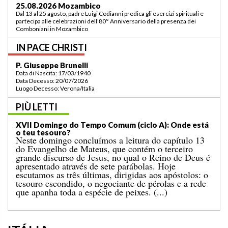
03.09.2026 Lomé/Togo
Padre Luigi Codianni e padre Elias Sindjalim partecipano dal 26 agosto al 3
settembre all’incontro della commissione ASCAF sulla riorganizzazione
della regione a Lomé/Togo
IN PACE CHRISTI
P. Bruno Bordonali
Data di Nascita: 01/07/1942
Data Decesso: 13/07/2026
Luogo Decesso: Verona /Italia
PIÙ LETTI
XIX Domingo do Tempo Comum (ciclo A): “Ordena-
me que vá ter contigo!”
O Evangelho do domingo passado narrava-nos o
milagre da multiplicação dos pães para uma grande
multidão, num lugar deserto, que terminou com a
recolha de doze cestos cheios de sobras. A esse
acontecimento segue-se o conhecido episódio de
hoje, no qual Jesus caminha sobre o mar. [...]
ITÁLIA