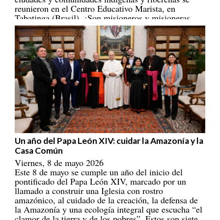
Tabatinga (Brasil). ¡Son misioneros y misioneras
portadores/as de esperanza! [
REPAM
]
Un año del Papa León XIV: cuidar la Amazonía y la
Casa Común
Viernes, 8 de mayo 2026
Este 8 de mayo se cumple un año del inicio del
pontificado del Papa León XIV, marcado por un
llamado a construir una Iglesia con rostro
amazónico, al cuidado de la creación, la defensa de
la Amazonía y una ecología integral que escucha “el
clamor de la tierra y de los pobres”. Estos son siete
ejes que han marcado su magisterio eclesial,