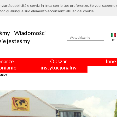
nviarti pubblicità e servizi in linea con le tue preferenze. Se vuoi saperne 
ndo qualunque suo elemento acconsenti all'uso dei cookie.
eśmy
Wiadomości
ie jesteśmy
IT
onarze
Obszar
Inne 
nianie
instytucjonalny
Africa