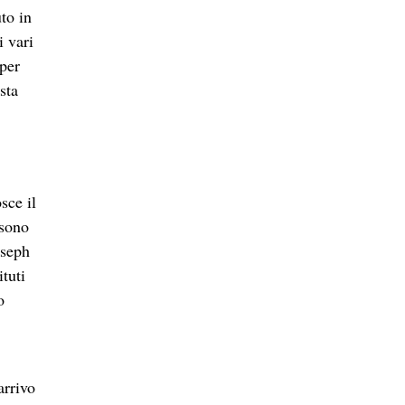
to in
i vari
per
sta
sce il
 sono
oseph
ituti
o
arrivo