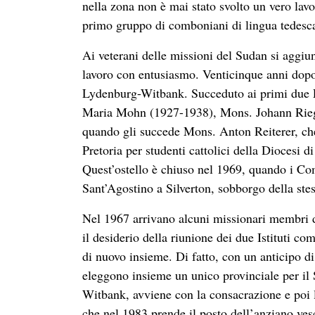
nella zona non è mai stato svolto un vero lav
primo gruppo di comboniani di lingua tedesca
Ai veterani delle missioni del Sudan si aggiu
lavoro con entusiasmo. Venticinque anni dopo,
Lydenburg-Witbank. Succeduto ai primi due Pr
Maria Mohn (1927-1938), Mons. Johann Riegle
quando gli succede Mons. Anton Reiterer, che
Pretoria per studenti cattolici della Diocesi 
Quest’ostello è chiuso nel 1969, quando i Com
Sant’Agostino a Silverton, sobborgo della stes
Nel 1967 arrivano alcuni missionari membri de
il desiderio della riunione dei due Istituti co
di nuovo insieme. Di fatto, con un anticipo di
eleggono insieme un unico provinciale per il
Witbank, avviene con la consacrazione e poi
che nel 1983 prende il posto dell’anziano ves