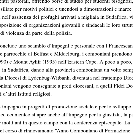
entri pastorali, offrendo borse di studio per studenti bisognosi
siliate per motivi politici e unendosi a dimostrazioni e marce
 nell’assitenza dei profughi arrivati a migliaia in Sudafrica, v
osizione di organizzazioni giovanili e sindacali le loro strut
di violenza da parte della polizia.
i conclude uno scambio d’impegni e personale con i Francescan
 le parrocchie di Belfast e Middelburg, i comboniani prendono
1990) e Mount Ayliff (1995) nell’Eastern Cape. A poco a poco,
re in Sudafrica, dando alla provincia comboniana un volto sem
la Diocesi di Lydenbug-Witbank, diventata nel frattempo Dioc
niani vengono consegnate a preti diocesani, a quelli Fidei 
d’altri Istituti religiosi.
ro impegno in progetti di promozione sociale e per lo sviluppo
so ed ecumenico si apre anche all’impegno per la giustizia, la p
 molti ani in questo campo con la conferenza episcopale. La
i, del corso di rinnovamento “Anno Comboniano di Formazione