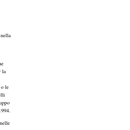
 nella
he
 la
 o le
lli
luppo
1994.
nelle