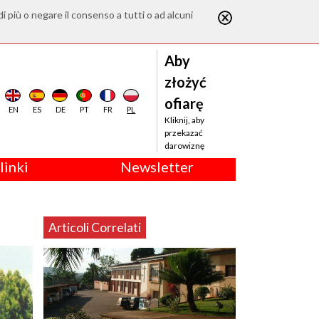
di più o negare il consenso a tutti o ad alcuni
Aby
złożyć
ofiarę
EN
ES
DE
PT
FR
PL
Kliknij, aby
przekazać
darowiznę
linki
Newsletter
Articoli Correlati