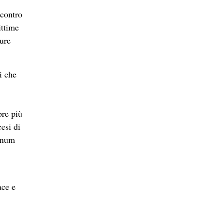
,
 contro
ittime
ture
i che
pre più
esi di
Donum
ace e