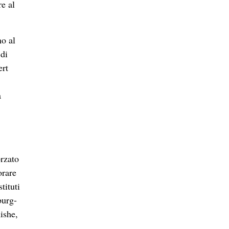
re al
no al
 di
ert
a
orzato
orare
tituti
burg-
ishe,