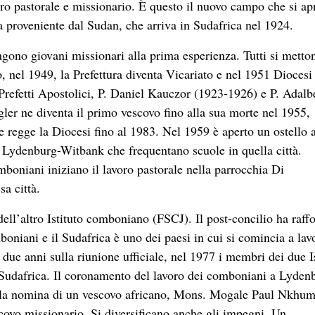
oro pastorale e missionario. È questo il nuovo campo che si ap
 proveniente dal Sudan, che arriva in Sudafrica nel 1924.
ngono giovani missionari alla prima esperienza. Tutti si metto
 nel 1949, la Prefettura diventa Vicariato e nel 1951 Diocesi
efetti Apostolici, P. Daniel Kauczor (1923-1926) e P. Adalb
r ne diventa il primo vescovo fino alla sua morte nel 1955,
 regge la Diocesi fino al 1983. Nel 1959 è aperto un ostello 
di Lydenburg-Witbank che frequentano scuole in quella città.
boniani iniziano il lavoro pastorale nella parrocchia Di
sa città.
ll’altro Istituto comboniano (FSCJ). Il post-concilio ha raff
mboniani e il Sudafrica è uno dei paesi in cui si comincia a lav
 due anni sulla riunione ufficiale, nel 1977 i membri dei due Is
 Sudafrica. Il coronamento del lavoro dei comboniani a Lyden
 la nomina di un vescovo africano, Mons. Mogale Paul Nkhum
covo missionario. Si diversificano anche gli impegni. Un