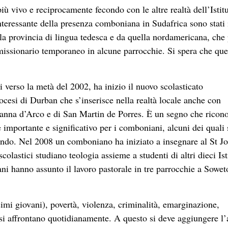
ù vivo e reciprocamente fecondo con le altre realtà dell’Istitu
teressante della presenza comboniana in Sudafrica sono stati 
a provincia di lingua tedesca e da quella nordamericana, che 
 missionario temporaneo in alcune parrocchie. Si spera che que
 verso la metà del 2002, ha inizio il nuovo scolasticato
ocesi di Durban che s’inserisce nella realtà locale anche con
anna d’Arco e di San Martin de Porres. È un segno che ricono
importante e significativo per i comboniani, alcuni dei quali
 mondo. Nel 2008 un comboniano ha iniziato a insegnare al St J
colastici studiano teologia assieme a studenti di altri dieci Ist
ani hanno assunto il lavoro pastorale in tre parrocchie a Sowet
mi giovani), povertà, violenza, criminalità, emarginazione,
si affrontano quotidianamente. A questo si deve aggiungere l’