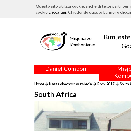
Questo sito utilizza cookie, anche di terze parti, per i
cookie
clicca qui
. Chiudendo questo banner o clicca
Kim jest
Misjonarze
Gdz
Kombonianie
Daniel Comboni
Misj
Kombo
Home
Nasza obecnosc w swiecie
Rock 2017
South 
South Africa