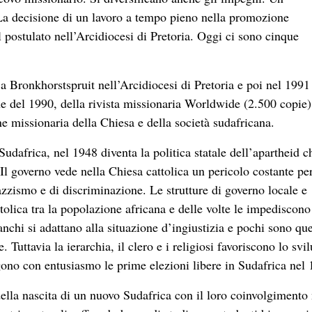
La decisione di un lavoro a tempo pieno nella promozione
 postulato nell’Arcidiocesi di Pretoria. Oggi ci sono cinque
a Bronkhorstspruit nell’Arcidiocesi di Pretoria e poi nel 1991
ine del 1990, della rivista missionaria Worldwide (2.500 copie)
 missionaria della Chiesa e della società sudafricana.
udafrica, nel 1948 diventa la politica statale dell’apartheid c
. Il governo vede nella Chiesa cattolica un pericolo costante per
azzismo e di discriminazione. Le strutture di governo locale e
ttolica tra la popolazione africana e delle volte le impediscono
anchi si adattano alla situazione d’ingiustizia e pochi sono que
 Tuttavia la ierarchia, il clero e i religiosi favoriscono lo svi
ono con entusiasmo le prime elezioni libere in Sudafrica nel 
lla nascita di un nuovo Sudafrica con il loro coinvolgimento 