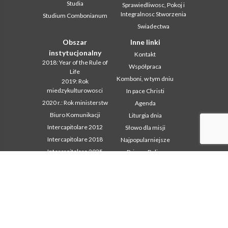
Studia
Sprawiedliwosc, Pokoj i
Integralnosc Stworzenia
Studium Combonianum
Swiadectwa
Obszar
Inne linki
instytucjonalny
Kontakt
2018: Year of the Rule of
Współpraca
Life
Komboni, w tym dniu
2019: Rok
miedzykulturowosci
In pace Christi
2020 r.: Rok ministerstw
Agenda
Biuro Komunikacji
Liturgia dnia
Intercapitolare 2012
Słowo dla misji
Intercapitolare 2018
Najpopularniejsze
Intercapitolare 2025
Privacy Policy
Kapitula 2003
Sekretariat misji
Kapitula 2009
Kapitula 2015
Kapitula 2022
Listy Przel. Gen. i Rady
Generalnej