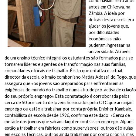
como haviam feito anos
antes em Chikowa, na
Zâmbia. A ideia por
detrás desta escola era
ajudar os jovens que,
por dificuldades
económicas, não
puderam ingressar na
universidade. Através
de um ensino técnico integral os estudantes são formados para se
tornarem líderes e agentes de transformação nas suas famílias,
comunidades e locais de trabalho. É isto que enfatiza o actual
director da escola, o irmão comboniano Matias Adossi, do Togo, que
assegura que «os jovens são preparados para enfrentarem as
exigências do mundo do trabalho numa atitude pró-activa de criação
do seu próprio emprego». Esta constatação é corroborada pelos
cerca de 50 por cento de jovens licenciados pelo CTC que arranjam
emprego ou estão a trabalhar por conta própria. Enipher Kambale,
contabilista da escola desde 1996, confirma este dado: «Cerca de
metade dos jovens que saíram daqui encontraram emprego. Alguns
estão a trabalhar em fábricas como supervisores, outros dão aulas
em escolas técnicas, outros ainda trabalham por conta própria, mas