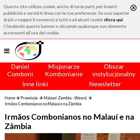
Questo sito utilizza cookie, anche di terze parti, per inviarti
pubblicità e servizi in linea con le tue preferenze. Se vuoi saperne
di più o negare il consenso a tutti o ad alcuni cookie
clicca qui
.
Chiudendo questo banner o cliccando qualunque suo elemento
acconsenti all'uso dei cookie.
Daniel
Misjonarze
Obszar
Comboni
Kombonianie
instytucjonalny
Inne linki
Newsletter
Home
Prowincje
Malawi-Zambia - (News)
Irmãos Combonianos no Malauí e na Zâmbia
Irmãos Combonianos no Malauí e na
Zâmbia