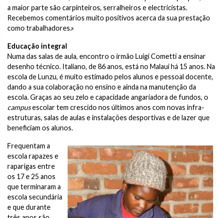
a maior parte são carpinteiros, serralheiros e electricistas.
Recebemos comentários muito positivos acerca da sua prestação
como trabalhadores.»
Educação integral
Numa das salas de aula, encontro o irmão Luigi Cometti a ensinar
desenho técnico. Italiano, de 86 anos, está no Malauí há 15 anos. Na
escola de Lunzu, é muito estimado pelos alunos e pessoal docente,
dando a sua colaboração no ensino e ainda na manutenção da
escola. Graças ao seu zelo e capacidade angariadora de fundos, o
campus
escolar tem crescido nos últimos anos com novas infra-
estruturas, salas de aulas e instalações desportivas e de lazer que
beneficiam os alunos.
Frequentam a
escola rapazes e
raparigas entre
os 17 e 25 anos
que terminaram a
escola secundária
e que durante
três anos são