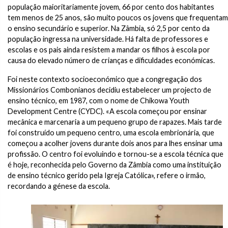
população maioritariamente jovem, 66 por cento dos habitantes
tem menos de 25 anos, são muito poucos os jovens que frequentam
o ensino secundário e superior. Na Zâmbia, só 2,5 por cento da
população ingressa na universidade. Há falta de professores e
escolas e os pais ainda resistem a mandar os filhos à escola por
causa do elevado número de crianças e dificuldades económicas.
Foi neste contexto socioeconómico que a congregação dos
Missionários Combonianos decidiu estabelecer um projecto de
ensino técnico, em 1987, com o nome de Chikowa Youth
Development Centre (CYDC). «A escola começou por ensinar
mecânica e marcenaria a um pequeno grupo de rapazes. Mais tarde
foi construído um pequeno centro, uma escola embrionária, que
começou a acolher jovens durante dois anos para lhes ensinar uma
profissão. O centro foi evoluindo e tornou-se a escola técnica que
é hoje, reconhecida pelo Governo da Zâmbia como uma instituição
de ensino técnico gerido pela Igreja Católica», refere o irmão,
recordando a génese da escola.