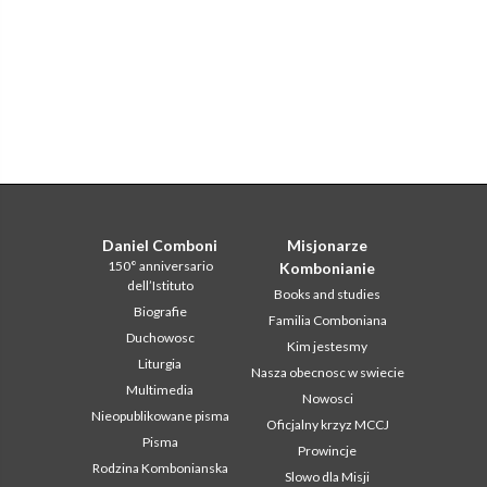
Daniel Comboni
Misjonarze
150° anniversario
Kombonianie
dell’Istituto
Books and studies
Biografie
Familia Comboniana
Duchowosc
Kim jestesmy
Liturgia
Nasza obecnosc w swiecie
Multimedia
Nowosci
Nieopublikowane pisma
Oficjalny krzyz MCCJ
Pisma
Prowincje
Rodzina Kombonianska
Slowo dla Misji