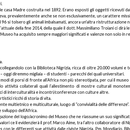
i.
le casa Madre costruita nel 1892. Erano esposti gli oggetti ricevuti dal
aveva, prevalentemente anche se non esclusivamente, un carattere miss
l 96 si tolsero gli animali imbalsamati, ancora un'altra ristrutturazione 
’attuale della fine 2014, della quale il dott. Massimiliano Troiani ci dirà le
il Museo ha acquisito sempre maggiori significati e valenze non solo in r
a.
 collegandolo con la Biblioteca Nigrizia, ricca di oltre 20.000 volumi e
 oggi diremmo migliaia – di studenti – parecchi dei quali universitari.
odi di porsi di fronte all’Africa non più stereotipata, per cui il museo
 attività collaterali quali l’allestimento di mostre culturali monote
ci di interculturalità e incontri/conferenze con culture altre.
stici ricchi di storia di vita.
nte multietnico e multiculturale, luogo di “convivialità delle differenze”.
sviluppo dell’Africa.
iegazione del logo/acronimo del Museo che ne riassume un suo significa
lori ce li evidenzierà il prof. Marco Aime, tra l’altro collaboratore di Nigr
on le differenti sue attività dalle riviste Nigrizia, Pm, Mondiario, Bib