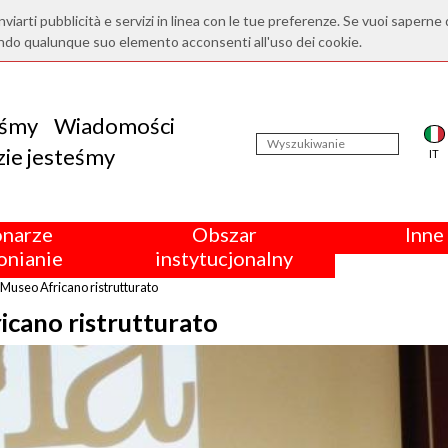
nviarti pubblicità e servizi in linea con le tue preferenze. Se vuoi saperne 
ndo qualunque suo elemento acconsenti all'uso dei cookie.
eśmy
Wiadomości
ie jesteśmy
IT
onarze
Obszar
Inne 
nianie
instytucjonalny
Museo Africano ristrutturato
icano ristrutturato