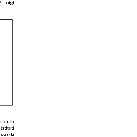
. Luigi
Istituto
istituti
nza o la