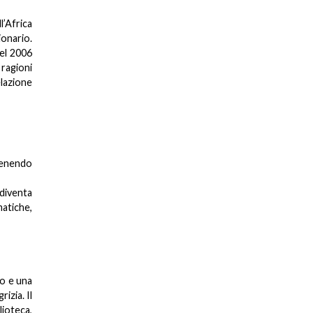
l’Africa
ionario.
nel 2006
 ragioni
elazione
 tenendo
 diventa
matiche,
to e una
izia. Il
lioteca,