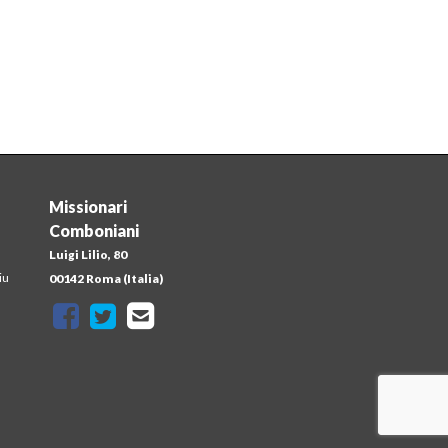
Missionari
Comboniani
Luigi Lilio, 80
iu
00142 Roma (Italia)