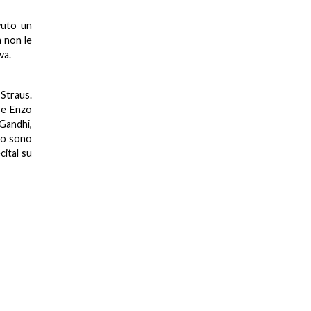
vuto un
a non le
va.
 Straus.
 e Enzo
 Gandhi,
oto sono
cital su