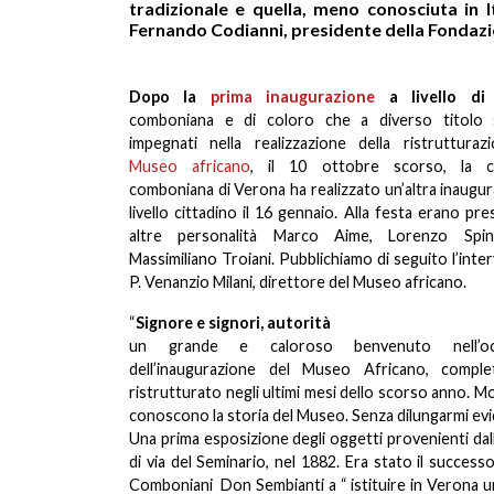
tradizionale e quella, meno conosciuta in It
Fernando Codianni, presidente della Fondazion
Dopo la
prima inaugurazione
a livello
di
f
comboniana e di coloro che a diverso titolo 
impegnati nella realizzazione della ristrutturaz
Museo africano
, il 10 ottobre scorso, la c
comboniana di Verona ha realizzato un’altra inaugu
livello cittadino il 16 gennaio. Alla festa erano pre
altre personalità Marco Aime, Lorenzo Spi
Massimiliano Troiani. Pubblichiamo di seguito l’inte
P. Venanzio Milani, direttore del Museo africano.
“
Signore e signori, autorità
un grande e caloroso benvenuto nell’oc
dell’inaugurazione del Museo Africano, compl
ristrutturato negli ultimi mesi dello scorso anno. Mol
conoscono la storia del Museo. Senza dilungarmi evide
Una prima esposizione degli oggetti provenienti dalle
di via del Seminario, nel 1882. Era stato il success
Comboniani Don Sembianti a “ istituire in Verona un 