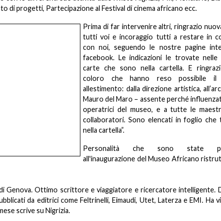
 di progetti, Partecipazione al Festival di cinema africano ecc.
Prima di far intervenire altri, ringrazio nu
tutti voi e incoraggio tutti a restare in 
con noi, seguendo le nostre pagine int
facebook. Le indicazioni le trovate nelle 
carte che sono nella cartella. E ringrazi
coloro che hanno reso possibile il
allestimento: dalla direzione artistica, all’ar
Mauro del Maro – assente perché influenzat
operatrici del museo, e a tutte le maest
collaboratori. Sono elencati in foglio che
nella cartella”.
Personalità che sono state pre
all'inaugurazione del Museo Africano ristru
di Genova. Ottimo scrittore e viaggiatore e ricercatore intelligente. 
pubblicati da editrici come Feltrinelli, Eimaudi, Utet, Laterza e EMI. Ha v
 mese scrive su Nigrizia.