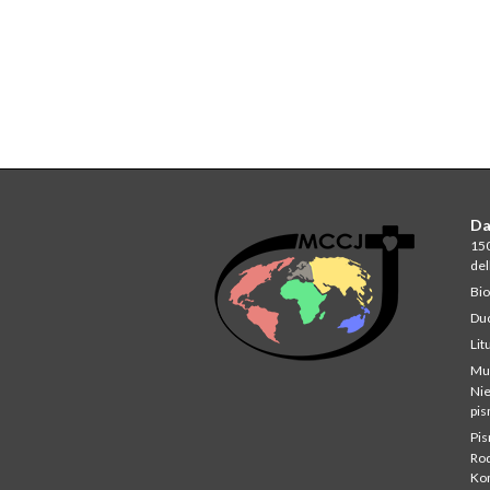
Da
150
del
Bio
Du
Lit
Mu
Ni
pi
Pi
Rod
Ko