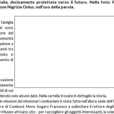
alia, decisamente proiettata verso il futuro. Nella foto: P
e Nigrizia Onlus, nell’uso della parola.
amiglia
si sono
ione del
omunità
razione a
senti tra
nnato e
rvento di
casione
etamente
ti di voi
nzio solo alcune date. Nella cartella trovate in dettaglio la storia.
 missioni dei missionari comboniani è stata fatta nell’allora sede dell’
ore di Comboni, Mons. Sogaro Francesco a sollecitare il rettore degli 
Museo africano cito - per raccogliere gli oggetti interessanti, la scie