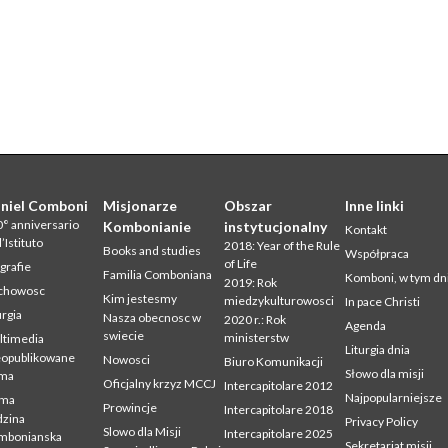
niel Comboni
Misjonarze
Obszar
Inne linki
° anniversario
Kombonianie
instytucjonalny
Kontakt
l’Istituto
2018: Year of the Rule
Books and studies
Współpraca
of Life
grafie
Familia Comboniana
Komboni, w tym dn
2019: Rok
chowosc
Kim jestesmy
miedzykulturowosci
In pace Christi
urgia
Nasza obecnosc w
2020 r.: Rok
Agenda
swiecie
ministerstw
ltimedia
Liturgia dnia
eopublikowane
Nowosci
Biuro Komunikacji
Słowo dla misji
sma
Oficjalny krzyz MCCJ
Intercapitolare 2012
Najpopularniejsze
sma
Prowincje
Intercapitolare 2018
zina
Privacy Policy
Slowo dla Misji
Intercapitolare 2025
mbonianska
Sekretariat misji