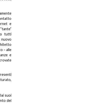
ovamente
contatto
ernet e
“tante”
o tutti
 nuovo
chitetto
o – alle
ranze e
 trovate
senti
tturato,
Dai suoi
into dei