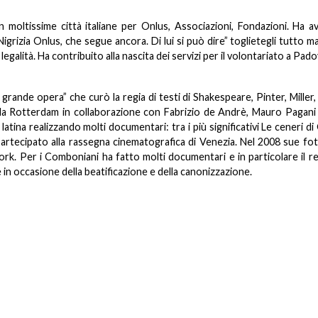
moltissime città italiane per Onlus, Associazioni, Fondazioni. Ha a
igrizia Onlus, che segue ancora. Di lui si può dire” toglietegli tutto m
egalità. Ha contribuito alla nascita dei servizi per il volontariato a Pado
grande opera” che curò la regia di testi di Shakespeare, Pinter, Miller,
o da Rotterdam in collaborazione con Fabrizio de Andrè, Mauro Pagani
atina realizzando molti documentari: tra i più significativi Le ceneri di
partecipato alla rassegna cinematografica di Venezia. Nel 2008 sue f
rk. Per i Comboniani ha fatto molti documentari e in particolare il re
 in occasione della beatificazione e della canonizzazione.