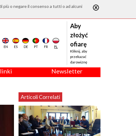
di più o negare il consenso a tutti o ad alcuni
Aby
złożyć
ofiarę
EN
ES
DE
PT
FR
PL
Kliknij, aby
przekazać
darowiznę
linki
Newsletter
Articoli Correlati