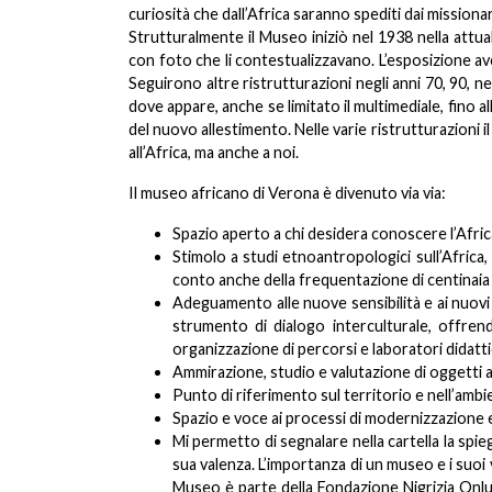
curiosità che dall’Africa saranno spediti dai missionar
Strutturalmente il Museo iniziò nel 1938 nella attua
con foto che li contestualizzavano. L’esposizione 
Seguirono altre ristrutturazioni negli anni 70, 90, ne
dove appare, anche se limitato il multimediale, fino all
del nuovo allestimento. Nelle varie ristrutturazioni 
all’Africa, ma anche a noi.
Il museo africano di Verona è divenuto via via:
Spazio aperto a chi desidera conoscere l’Afric
Stimolo a studi etnoantropologici sull’Africa,
conto anche della frequentazione di centinaia –
Adeguamento alle nuove sensibilità e ai nuovi m
strumento di dialogo interculturale, offrendo
organizzazione di percorsi e laboratori didatti
Ammirazione, studio e valutazione di oggetti arti
Punto di riferimento sul territorio e nell’ambie
Spazio e voce ai processi di modernizzazione e 
Mi permetto di segnalare nella cartella la sp
sua valenza. L’importanza di un museo e i suoi va
Museo è parte della Fondazione Nigrizia Onlus c