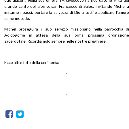
due diaconi. Nella sua omelia, l’Arcivescovo ha ricordato le virtù del
grande santo del giorno, san Francesco di Sales, invitando Michel a
imitarne i passi: portare la salvezza di Dio a tutti e applicare l’amore
come metodo.
Michel proseguirà il suo servizio missionario nella parrocchia di
Adidogomé in attesa della sua ormai prossima ordinazione
sacerdotale. Ricordiamolo sempre nelle nostre preghiere.
Ecco altre foto della cerimonia: