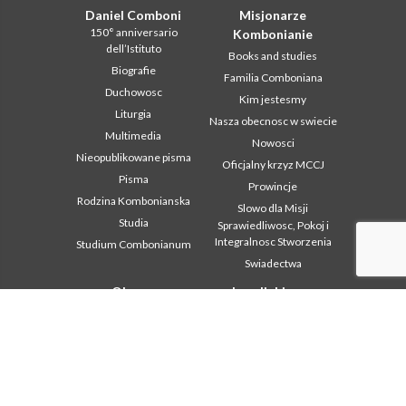
Daniel Comboni
Misjonarze
150° anniversario
Kombonianie
dell’Istituto
Books and studies
Biografie
Familia Comboniana
Duchowosc
Kim jestesmy
Liturgia
Nasza obecnosc w swiecie
Multimedia
Nowosci
Nieopublikowane pisma
Oficjalny krzyz MCCJ
Pisma
Prowincje
Rodzina Kombonianska
Slowo dla Misji
Studia
Sprawiedliwosc, Pokoj i
Integralnosc Stworzenia
Studium Combonianum
Swiadectwa
Obszar
Inne linki
instytucjonalny
Kontakt
2018: Year of the Rule of
Współpraca
Life
Komboni, w tym dniu
2019: Rok
miedzykulturowosci
In pace Christi
2020 r.: Rok ministerstw
Agenda