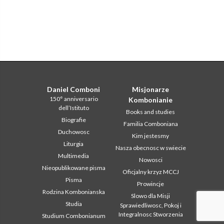
Daniel Comboni
Misjonarze
150° anniversario
Kombonianie
dell’Istituto
Books and studies
Biografie
Familia Comboniana
Duchowosc
Kim jestesmy
Liturgia
Nasza obecnosc w swiecie
Multimedia
Nowosci
Nieopublikowane pisma
Oficjalny krzyz MCCJ
Pisma
Prowincje
Rodzina Kombonianska
Slowo dla Misji
Studia
Sprawiedliwosc, Pokoj i
Integralnosc Stworzenia
Studium Combonianum