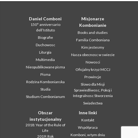
Daniel Comboni
Misjonarze
150° anniversario
Kombonianie
dell’Istituto
Books and studies
Biografie
Familia Comboniana
Duchowosc
Kim jestesmy
Liturgia
Nasza obecnosc w swiecie
Multimedia
Nowosci
Nieopublikowane pisma
Oficjalny krzyz MCCJ
Pisma
Prowincje
Rodzina Kombonianska
Slowo dla Misji
Studia
Sprawiedliwosc, Pokoj i
Integralnosc Stworzenia
Studium Combonianum
Swiadectwa
Obszar
Inne linki
instytucjonalny
Kontakt
2018: Year of the Rule of
Współpraca
Life
Komboni, w tym dniu
2019: Rok