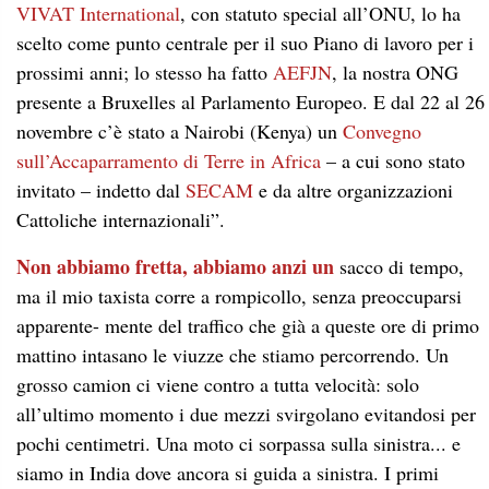
VIVAT International
, con statuto special all’ONU, lo ha
scelto come punto centrale per il suo Piano di lavoro per i
prossimi anni; lo stesso ha fatto
AEFJN
, la nostra ONG
presente a Bruxelles al Parlamento Europeo. E dal 22 al 26
novembre c’è stato a Nairobi (Kenya) un
Convegno
sull’Accaparramento di Terre in Africa
– a cui sono stato
invitato – indetto dal
SECAM
e da altre organizzazioni
Cattoliche internazionali”.
Non abbiamo fretta, abbiamo anzi un
sacco di tempo,
ma il mio taxista corre a rompicollo, senza preoccuparsi
apparente- mente del traffico che già a queste ore di primo
mattino intasano le viuzze che stiamo percorrendo. Un
grosso camion ci viene contro a tutta velocità: solo
all’ultimo momento i due mezzi svirgolano evitandosi per
pochi centimetri. Una moto ci sorpassa sulla sinistra... e
siamo in India dove ancora si guida a sinistra. I primi