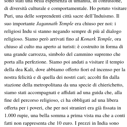
sono stati una bella esperienza di umanità, di confusione,
di diversità culturale e comportamentale. Ho potuto visitare
Puri, una delle sorprendenti città sacre dell’Induismo. Il
suo importante
Jagannath Temple
era chiuso per noi: i
religiosi Indu si stanno negando sempre di più al dialogo
religioso. Siamo però arrivati fino al
Konark Temple
, ora
chiuso al culto ma aperto ai turisti: è costruito in forma di
una grande carrozza, simbolo del cammino supremo che
porta alla perfezione. Siamo poi andati a visitare il tempio
della dea Kali, dove abbiamo offerto fiori ed incenso per la
nostra felicità e di quella dei nostri cari; accolti fin dalla
stazione della metropolitana da una specie di chierichetto,
siamo stati accompagnati e affidati ad una guida che, alla
fine del percorso religioso, ci ha obbligati ad una libera
offerta per i poveri, che per noi stranieri era già fissata in
1.000 rupie, una bella somma a prima vista ma che a conti
fatti non rappresenta che 10 euro. I prezzi in India sono