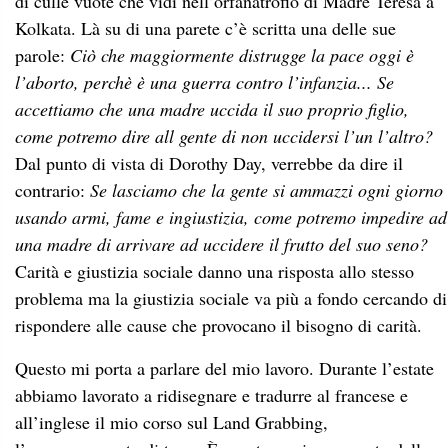
di culle vuote che vidi nell’orfanatrofio di Madre Teresa a
Kolkata. Là su di una parete c’è scritta una delle sue
parole:
Ciò che maggiormente distrugge la pace oggi è
l’aborto, perchè è una guerra contro l’infanzia... Se
accettiamo che una madre uccida il suo proprio figlio,
come potremo dire all gente di non uccidersi l’un l’altro?
Dal punto di vista di Dorothy Day, verrebbe da dire il
contrario:
Se lasciamo che la gente si ammazzi ogni giorno
usando armi, fame e ingiustizia, come potremo impedire ad
una madre di arrivare ad uccidere il frutto del suo seno?
Carità e giustizia sociale danno una risposta allo stesso
problema ma la giustizia sociale va più a fondo cercando di
rispondere alle cause che provocano il bisogno di carità.
Questo mi porta a parlare del mio lavoro. Durante l’estate
abbiamo lavorato a ridisegnare e tradurre al francese e
all’inglese il mio corso sul Land Grabbing,