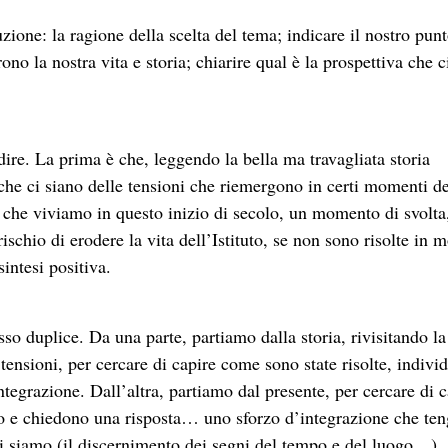
ione: la ragione della scelta del tema; indicare il nostro punt
ono la nostra vita e storia; chiarire qual è la prospettiva che c
ire. La prima è che, leggendo la bella ma travagliata storia
che ci siano delle tensioni che riemergono in certi momenti de
e che viviamo in questo inizio di secolo, un momento di svolta
ischio di erodere la vita dell’Istituto, se non sono risolte in 
sintesi positiva.
so duplice. Da una parte, partiamo dalla storia, rivisitando la
 tensioni, per cercare di capire come sono state risolte, indiv
ntegrazione. Dall’altra, partiamo dal presente, per cercare di c
o e chiedono una risposta… uno sforzo d’integrazione che te
i siamo (il discernimento dei segni del tempo e del luogo…).