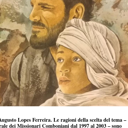
 Augusto Lopes Ferreira
. Le ragioni della scelta del tema –
nerale dei Missionari Comboniani dal 1997 al 2003 – sono