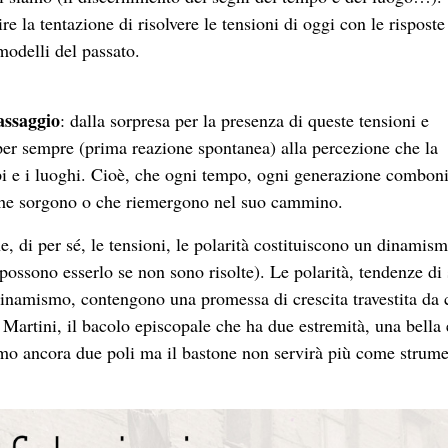
re la tentazione di risolvere le tensioni di oggi con le risposte
 modelli del passato.
ssaggio
: dalla sorpresa per la presenza di queste tensioni e
 per sempre (prima reazione spontanea) alla percezione che la
mpi e i luoghi. Cioè, che ogni tempo, ogni generazione combon
ni che sorgono o che riemergono nel suo cammino.
, di per sé, le tensioni, le polarità costituiscono un dinamism
possono esserlo se non sono risolte). Le polarità, tendenze di
inamismo, contengono una promessa di crescita travestita da c
 Martini, il bacolo episcopale che ha due estremità, una bella
emo ancora due poli ma il bastone non servirà più come strum