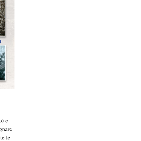
o) e
egnare
te le