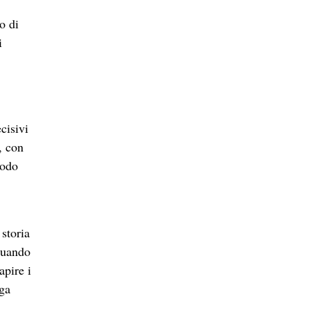
o di
i
cisivi
, con
modo
 storia
iduando
apire i
nga