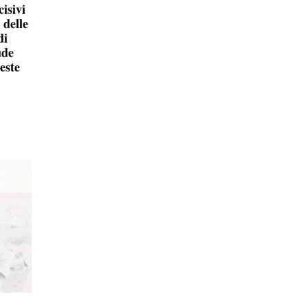
isivi
 delle
di
ude
este