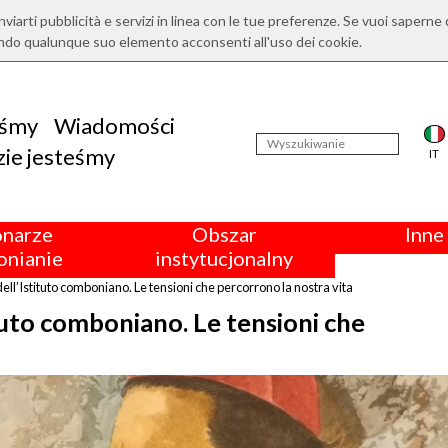
nviarti pubblicità e servizi in linea con le tue preferenze. Se vuoi saperne 
ndo qualunque suo elemento acconsenti all'uso dei cookie.
eśmy
Wiadomości
ie jesteśmy
IT
onarze
Obszar
Inne 
nianie
instytucjonalny
 dell’Istituto comboniano. Le tensioni che percorrono la nostra vita
tituto comboniano. Le tensioni che