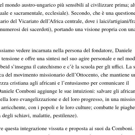
el mondo austro-ungarico più sensibili al civilizzare prima; alt
tuale e sacramentale, ecclesiale). Secondo, che è una question
io del Vicariato dell’Africa centrale, dove i laici/artigiani/fra
 numerosi dei sacerdoti), portando una visione propria con un
ssiamo vedere incarnata nella persona del fondatore, Daniele
ensione e offre una sintesi nel suo agire personale e nel mod
id s’insegna il catechismo e c’è la scuola per gli uffici. La s
ica del movimento missionario dell’Ottocento, che mantiene un
ezza cristiana agli africani e l’entusiasmo per comunicare il
aniele Comboni aggiunge le sue intuizioni: salvare gli africa
 della loro evangelizzazione e del loro progresso, in una missi
arricchente, con i popoli e le loro culture; combatte le piagh
degli schiavi, malattie, pestilenze).
re questa integrazione vissuta e proposta ai suoi da Comboni.