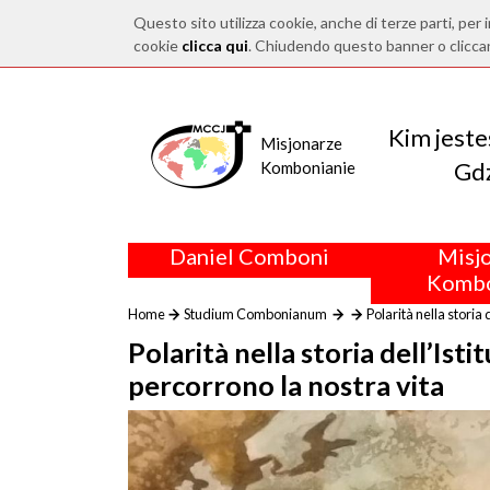
Questo sito utilizza cookie, anche di terze parti, per i
cookie
clicca qui
. Chiudendo questo banner o clicca
Kim jest
Misjonarze
Gdz
Kombonianie
Daniel Comboni
Misj
Kombo
Home
Studium Combonianum
Polarità nella storia
Polarità nella storia dell’Is
percorrono la nostra vita