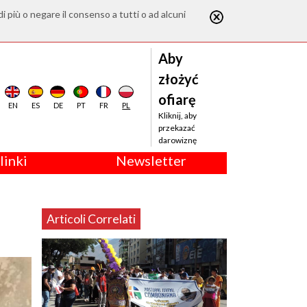
di più o negare il consenso a tutti o ad alcuni
Aby
złożyć
ofiarę
EN
ES
DE
PT
FR
PL
Kliknij, aby
przekazać
darowiznę
linki
Newsletter
Articoli Correlati