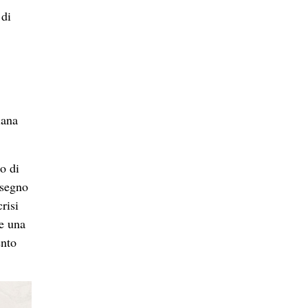
 di
iana
o di
 segno
risi
 e una
ento