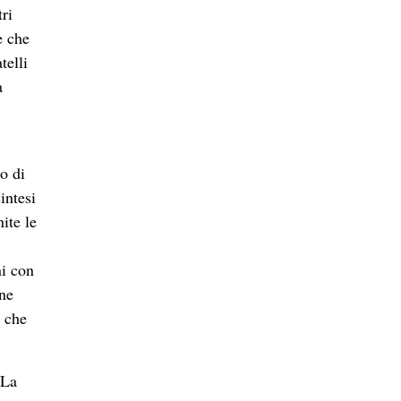
ri
e che
telli
a
o di
intesi
ite le
ni con
one
e che
 La