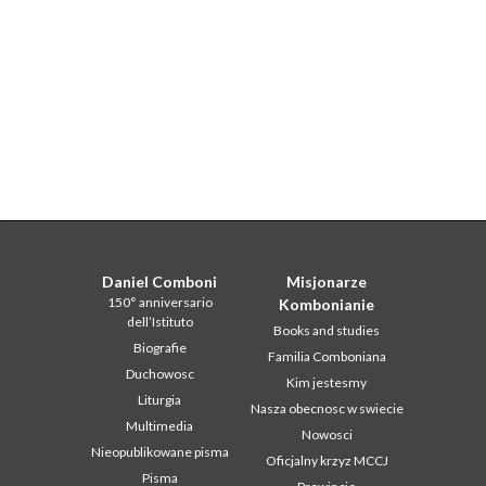
Daniel Comboni
Misjonarze
150° anniversario
Kombonianie
dell’Istituto
Books and studies
Biografie
Familia Comboniana
Duchowosc
Kim jestesmy
Liturgia
Nasza obecnosc w swiecie
Multimedia
Nowosci
Nieopublikowane pisma
Oficjalny krzyz MCCJ
Pisma