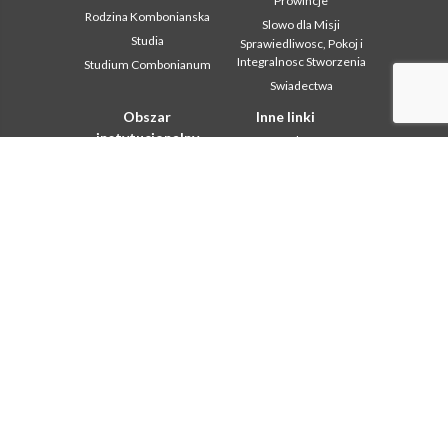
Prowincje
Rodzina Kombonianska
Slowo dla Misji
Studia
Sprawiedliwosc, Pokoj i
Integralnosc Stworzenia
Studium Combonianum
Swiadectwa
Obszar
Inne linki
instytucjonalny
Kontakt
2018: Year of the Rule of
Współpraca
Life
Komboni, w tym dniu
2019: Rok
miedzykulturowosci
In pace Christi
2020 r.: Rok ministerstw
Agenda
Biuro Komunikacji
Liturgia dnia
Intercapitolare 2012
Słowo dla misji
Intercapitolare 2018
Najpopularniejsze
Intercapitolare 2025
Privacy Policy
Kapitula 2003
Sekretariat misji
Kapitula 2009
Kapitula 2015
Kapitula 2022
Listy Przel. Gen. i Rady