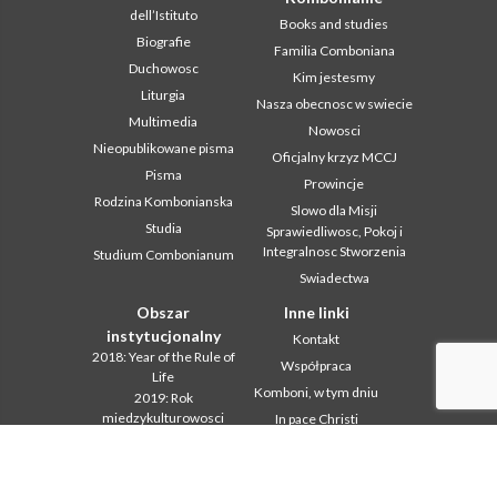
dell’Istituto
Books and studies
Biografie
Familia Comboniana
Duchowosc
Kim jestesmy
Liturgia
Nasza obecnosc w swiecie
Multimedia
Nowosci
Nieopublikowane pisma
Oficjalny krzyz MCCJ
Pisma
Prowincje
Rodzina Kombonianska
Slowo dla Misji
Studia
Sprawiedliwosc, Pokoj i
Integralnosc Stworzenia
Studium Combonianum
Swiadectwa
Obszar
Inne linki
instytucjonalny
Kontakt
2018: Year of the Rule of
Współpraca
Life
Komboni, w tym dniu
2019: Rok
miedzykulturowosci
In pace Christi
2020 r.: Rok ministerstw
Agenda
Biuro Komunikacji
Liturgia dnia