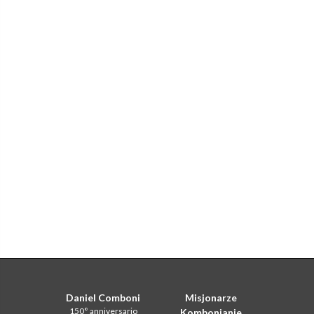
Daniel Comboni
Misjonarze
150° anniversario
Kombonianie