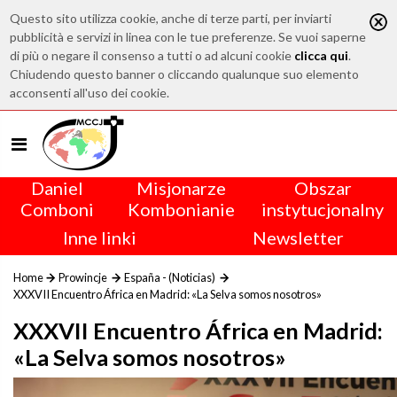
Questo sito utilizza cookie, anche di terze parti, per inviarti
pubblicità e servizi in linea con le tue preferenze. Se vuoi saperne
di più o negare il consenso a tutti o ad alcuni cookie
clicca qui
.
Chiudendo questo banner o cliccando qualunque suo elemento
acconsenti all'uso dei cookie.
Daniel
Misjonarze
Obszar
Comboni
Kombonianie
instytucjonalny
Inne linki
Newsletter
Home
Prowincje
España - (Noticias)
XXXVII Encuentro África en Madrid: «La Selva somos nosotros»
XXXVII Encuentro África en Madrid:
«La Selva somos nosotros»