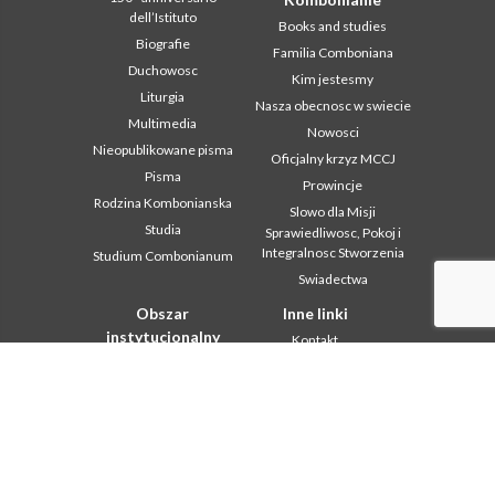
dell’Istituto
Books and studies
Biografie
Familia Comboniana
Duchowosc
Kim jestesmy
Liturgia
Nasza obecnosc w swiecie
Multimedia
Nowosci
Nieopublikowane pisma
Oficjalny krzyz MCCJ
Pisma
Prowincje
Rodzina Kombonianska
Slowo dla Misji
Studia
Sprawiedliwosc, Pokoj i
Integralnosc Stworzenia
Studium Combonianum
Swiadectwa
Obszar
Inne linki
instytucjonalny
Kontakt
2018: Year of the Rule of
Współpraca
Life
Komboni, w tym dniu
2019: Rok
miedzykulturowosci
In pace Christi
2020 r.: Rok ministerstw
Agenda
Biuro Komunikacji
Liturgia dnia