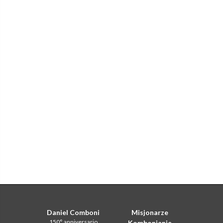
Daniel Comboni
Misjonarze
150° anniversario
Kombonianie