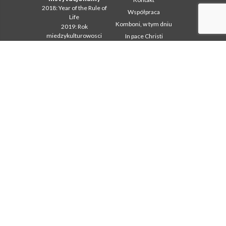
2018: Year of the Rule of
Współpraca
Life
Komboni, w tym dniu
2019: Rok
miedzykulturowosci
In pace Christi
2020 r.: Rok ministerstw
Agenda
Biuro Komunikacji
Liturgia dnia
Intercapitolare 2012
Słowo dla misji
Intercapitolare 2018
Najpopularniejsze
Intercapitolare 2025
Privacy Policy
Kapitula 2003
Sekretariat misji
Kapitula 2009
Kapitula 2015
Kapitula 2022
Listy Przel. Gen. i Rady
Generalnej
Mission Secretariat
Ochrona Maloletnich
Sekr. Formacji
Sekr. Ekonomii