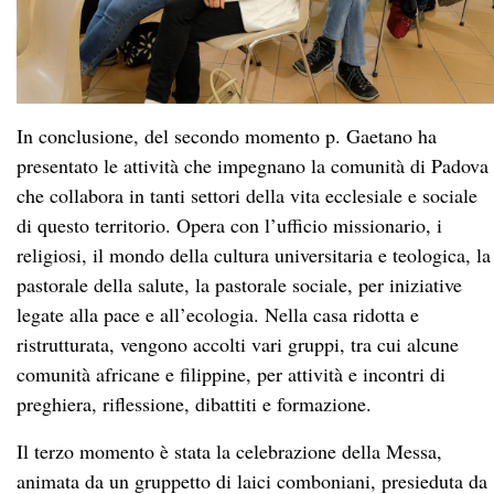
di questo territorio. Opera con l’ufficio missionario, i
religiosi, il mondo della cultura universitaria e teologica, la
pastorale della salute, la pastorale sociale, per iniziative
legate alla pace e all’ecologia. Nella casa ridotta e
ristrutturata, vengono accolti vari gruppi, tra cui alcune
comunità africane e filippine, per attività e incontri di
preghiera, riflessione, dibattiti e formazione.
Il terzo momento è stata la celebrazione della Messa,
animata da un gruppetto di laici comboniani, presieduta da
p. Pietro e concelebrata da alcuni confratelli della
comunità. Il messaggio del Vangelo, il testo dei discepoli
di Emmaus, è stato presentato da p. Pietro come il
cammino al seguito di Gesù, che richiede sempre di
ripartire, e andare oltre le possibili delusioni e fallimenti,
con la certezza di essere sempre accompagnati da Gesù che
non giudica mai. Seguire Gesù non è questione di