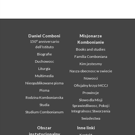
Daniel Comboni
Misjonarze
150° anniversario
Kombonianie
dell’Istituto
Books and studies
Biografie
Familia Comboniana
Duchowosc
Kim jestesmy
Liturgia
Nasza obecnosc w swiecie
Multimedia
Nowosci
Nieopublikowane pisma
Oficjalny krzyz MCCJ
Pisma
Prowincje
Rodzina Kombonianska
Slowo dla Misji
Studia
Sprawiedliwosc, Pokoj i
Integralnosc Stworzenia
Studium Combonianum
Swiadectwa
Obszar
Inne linki
instytucjonalny
Kontakt