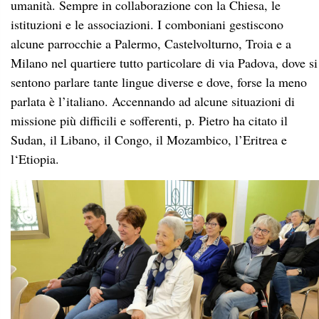
umanità. Sempre in collaborazione con la Chiesa, le
istituzioni e le associazioni. I comboniani gestiscono
alcune parrocchie a Palermo, Castelvolturno, Troia e a
Milano nel quartiere tutto particolare di via Padova, dove si
sentono parlare tante lingue diverse e dove, forse la meno
parlata è l’italiano. Accennando ad alcune situazioni di
missione più difficili e sofferenti, p. Pietro ha citato il
Sudan, il Libano, il Congo, il Mozambico, l’Eritrea e
l‘Etiopia.
In conclusione, del secondo momento p. Gaetano ha
presentato le attività che impegnano la comunità di Padova
che collabora in tanti settori della vita ecclesiale e sociale