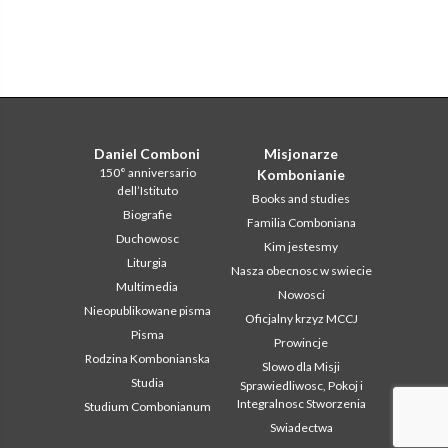
Daniel Comboni
Misjonarze
150° anniversario
Kombonianie
dell’Istituto
Books and studies
Biografie
Familia Comboniana
Duchowosc
Kim jestesmy
Liturgia
Nasza obecnosc w swiecie
Multimedia
Nowosci
Nieopublikowane pisma
Oficjalny krzyz MCCJ
Pisma
Prowincje
Rodzina Kombonianska
Slowo dla Misji
Studia
Sprawiedliwosc, Pokoj i
Integralnosc Stworzenia
Studium Combonianum
Swiadectwa