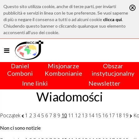
Questo sito utilizza cookie, anche di terze parti, per inviarti
pubblicità e servizi in linea con le tue preferenze. Se vuoi saperne
di più o negare il consenso a tutti o ad alcuni cookie
clicca qui
.
Chiudendo questo banner o cliccando qualunque suo elemento
acconsenti all'uso dei cookie.
Daniel
Misjonarze
Obszar
Comboni
Kombonianie
instytucjonalny
Inne linki
Newsletter
Wiadomości
Początek
1
2
3
4
5
6
7
8
9
10
11
12
13
14
15
16
17
18
19
Ko
Non ci sono notizie