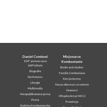
Daniel Comboni
Misjonarze
150° anniversario
Kombonianie
dell’Istituto
Books and studies
Biografie
Familia Comboniana
Duchowosc
Kim jestesmy
Liturgia
Nasza obecnosc w swiecie
Multimedia
Nowosci
Nieopublikowane pisma
Oficjalny krzyz MCCJ
Pisma
Prowincje
Rodzina Kombonianska