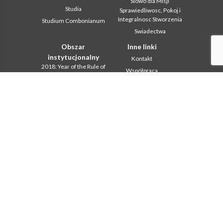
Slowo dla Misji
Studia
Sprawiedliwosc, Pokoj i
Integralnosc Stworzenia
Studium Combonianum
Swiadectwa
Obszar
Inne linki
instytucjonalny
Kontakt
2018: Year of the Rule of
Współpraca
Life
Komboni, w tym dniu
2019: Rok
miedzykulturowosci
In pace Christi
2020 r.: Rok ministerstw
Agenda
Biuro Komunikacji
Liturgia dnia
Intercapitolare 2012
Słowo dla misji
Intercapitolare 2018
Najpopularniejsze
Intercapitolare 2025
Privacy Policy
Kapitula 2003
Sekretariat misji
Kapitula 2009
Kapitula 2015
Kapitula 2022
Listy Przel. Gen. i Rady
Generalnej