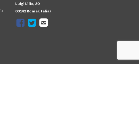
Luigi Lilio, 80
iu
00142 Roma (Italia)