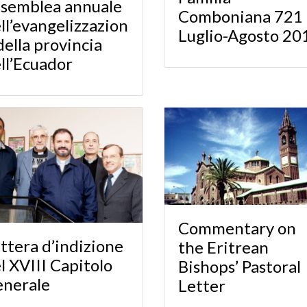
semblea annuale
Comboniana 721 
ll’evangelizzazion
Luglio-Agosto 20
della provincia
ll’Ecuador
Commentary on
ttera d’indizione
the Eritrean
l XVIII Capitolo
Bishops’ Pastoral
nerale
Letter