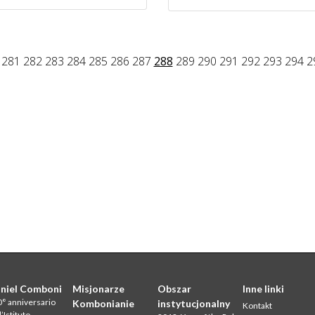
281
282
283
284
285
286
287
288
289
290
291
292
293
294
2
niel Comboni
Misjonarze
Obszar
Inne linki
° anniversario
Kombonianie
instytucjonalny
Kontakt
l’Istituto