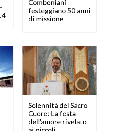
Comboniani
-
festeggiano 50 anni
14
di missione
Solennità del Sacro
Cuore: La festa
dell’amore rivelato
ai piccoli