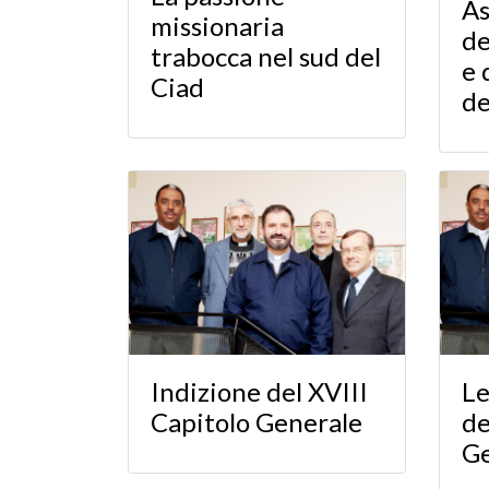
As
missionaria
de
trabocca nel sud del
e 
Ciad
de
Indizione del XVIII
Le
Capitolo Generale
de
Ge