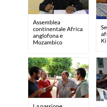
Assemblea
Se
continentale Africa
af
anglofona e
Ki
Mozambico
La passione