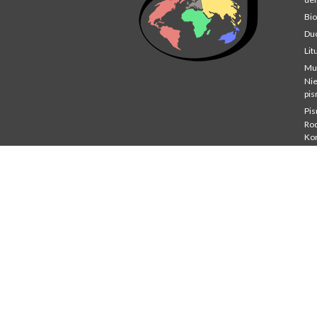
Bio
Du
Lit
Mu
Ni
pi
Pi
Rod
Ko
Stu
St
Co