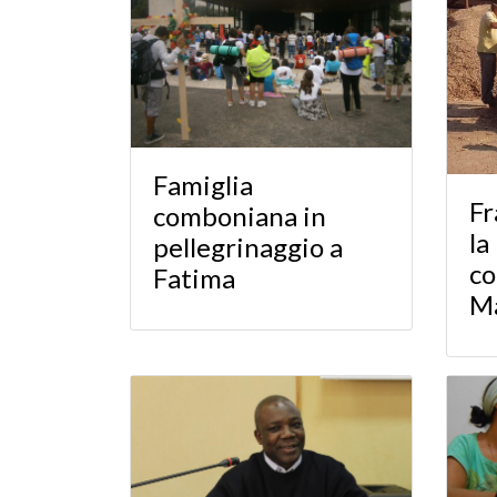
Famiglia
Fr
comboniana in
la
pellegrinaggio a
co
Fatima
Ma