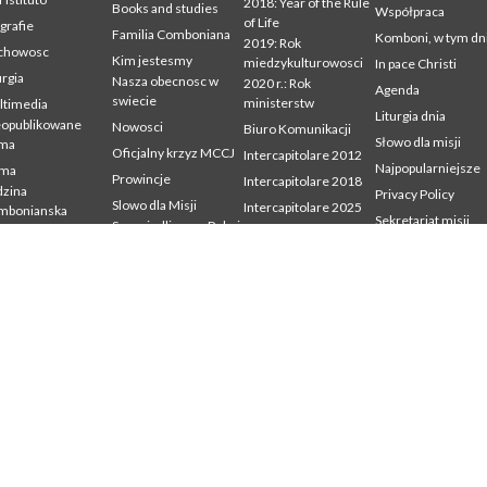
2018: Year of the Rule
Books and studies
Współpraca
of Life
grafie
Familia Comboniana
Komboni, w tym dn
2019: Rok
chowosc
Kim jestesmy
miedzykulturowosci
In pace Christi
urgia
Nasza obecnosc w
2020 r.: Rok
Agenda
swiecie
ministerstw
ltimedia
Liturgia dnia
eopublikowane
Nowosci
Biuro Komunikacji
Słowo dla misji
sma
Oficjalny krzyz MCCJ
Intercapitolare 2012
Najpopularniejsze
sma
Prowincje
Intercapitolare 2018
zina
Privacy Policy
Slowo dla Misji
Intercapitolare 2025
mbonianska
Sekretariat misji
Sprawiedliwosc, Pokoj
Kapitula 2003
dia
i Integralnosc
udium
Kapitula 2009
Stworzenia
mbonianum
Kapitula 2015
Swiadectwa
Kapitula 2022
Listy Przel. Gen. i Rady
Generalnej
Mission Secretariat
Ochrona Maloletnich
Sekr. Formacji
Sekr. Ekonomii