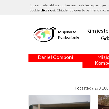
Questo sito utilizza cookie, anche di terze parti, per i
cookie
clicca qui
. Chiudendo questo banner o clicca
Kim jest
Misjonarze
Gdz
Kombonianie
Daniel Comboni
Misj
Kombo
Początek
279
280