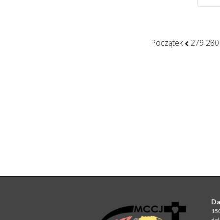
Początek
279
280
Da
150
del