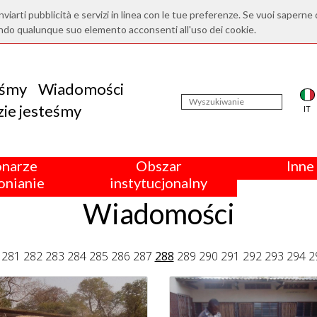
nviarti pubblicità e servizi in linea con le tue preferenze. Se vuoi saperne 
ndo qualunque suo elemento acconsenti all'uso dei cookie.
eśmy
Wiadomości
ie jesteśmy
IT
onarze
Obszar
Inne 
nianie
instytucjonalny
Wiadomości
281
282
283
284
285
286
287
288
289
290
291
292
293
294
2