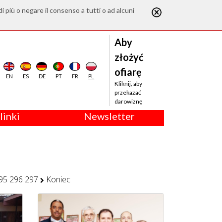
di più o negare il consenso a tutti o ad alcuni
Aby
złożyć
ofiarę
EN
ES
DE
PT
FR
PL
Kliknij, aby
przekazać
darowiznę
linki
Newsletter
95
296
297
Koniec