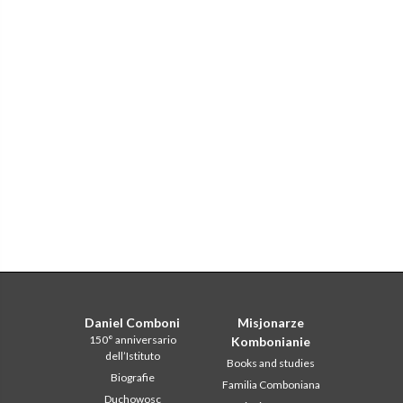
Daniel Comboni
Misjonarze
150° anniversario
Kombonianie
dell’Istituto
Books and studies
Biografie
Familia Comboniana
Duchowosc