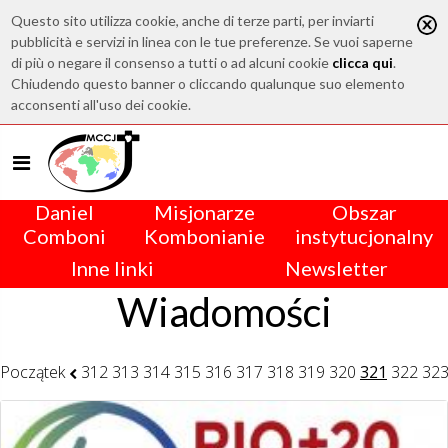
Questo sito utilizza cookie, anche di terze parti, per inviarti
pubblicità e servizi in linea con le tue preferenze. Se vuoi saperne
di più o negare il consenso a tutti o ad alcuni cookie
clicca qui
.
Chiudendo questo banner o cliccando qualunque suo elemento
acconsenti all'uso dei cookie.
Daniel
Misjonarze
Obszar
Comboni
Kombonianie
instytucjonalny
Inne linki
Newsletter
Wiadomości
Początek
312
313
314
315
316
317
318
319
320
321
322
32