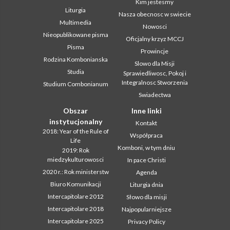
Kim jestesmy
Liturgia
Nasza obecnosc w swiecie
Multimedia
Nowosci
Nieopublikowane pisma
Oficjalny krzyz MCCJ
Pisma
Prowincje
Rodzina Kombonianska
Slowo dla Misji
Studia
Sprawiedliwosc, Pokoj i
Integralnosc Stworzenia
Studium Combonianum
Swiadectwa
Obszar
Inne linki
instytucjonalny
Kontakt
2018: Year of the Rule of
Współpraca
Life
Komboni, w tym dniu
2019: Rok
miedzykulturowosci
In pace Christi
2020 r.: Rok ministerstw
Agenda
Biuro Komunikacji
Liturgia dnia
Intercapitolare 2012
Słowo dla misji
Intercapitolare 2018
Najpopularniejsze
Intercapitolare 2025
Privacy Policy