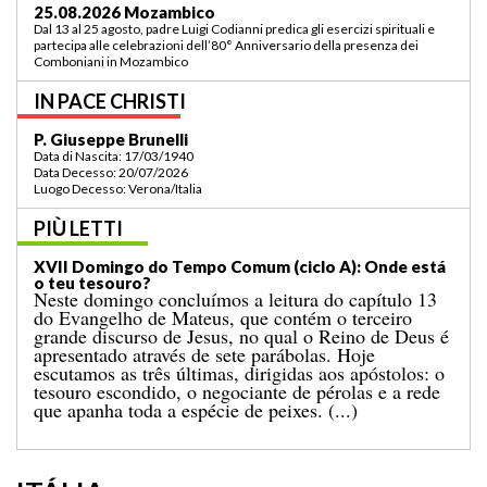
03.09.2026 Lomé/Togo
Padre Luigi Codianni e padre Elias Sindjalim partecipano dal 26 agosto al 3
settembre all’incontro della commissione ASCAF sulla riorganizzazione
della regione a Lomé/Togo
IN PACE CHRISTI
P. Bruno Bordonali
Data di Nascita: 01/07/1942
Data Decesso: 13/07/2026
Luogo Decesso: Verona /Italia
PIÙ LETTI
XIX Domingo do Tempo Comum (ciclo A): “Ordena-
me que vá ter contigo!”
O Evangelho do domingo passado narrava-nos o
milagre da multiplicação dos pães para uma grande
multidão, num lugar deserto, que terminou com a
recolha de doze cestos cheios de sobras. A esse
acontecimento segue-se o conhecido episódio de
hoje, no qual Jesus caminha sobre o mar. [...]
ITÁLIA