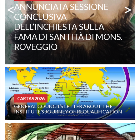
<
>
MISSIONÁRIOS COMBONIANOS
PADRE EZEQUIEL RAMIN,
TESTEMUNHO VIVO DE
VOCAÇÃO E MISSÃO
CURIA - (NOTIZIE-NEWS)
 LETTER ABOUT THE
INTENÇÃO DE ORAÇÃO 
EY OF REQUALIFICATION
COMBONIANA: AGOSTO 