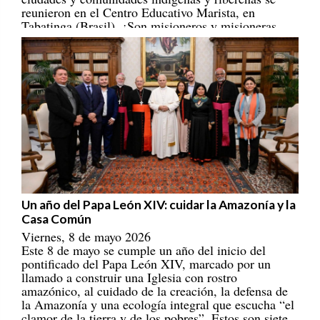
Tabatinga (Brasil). ¡Son misioneros y misioneras
portadores/as de esperanza! [
REPAM
]
Un año del Papa León XIV: cuidar la Amazonía y la
Casa Común
Viernes, 8 de mayo 2026
Este 8 de mayo se cumple un año del inicio del
pontificado del Papa León XIV, marcado por un
llamado a construir una Iglesia con rostro
amazónico, al cuidado de la creación, la defensa de
la Amazonía y una ecología integral que escucha “el
clamor de la tierra y de los pobres”. Estos son siete
ejes que han marcado su magisterio eclesial,