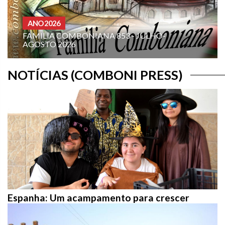
HOMILIAS PARA O ANO A
ANA 853 - JULHO-
XIX DOMINGO DO TE
A): “ORDENA-ME QUE 
NOTÍCIAS (COMBONI PRESS)
Espanha: Um acampamento para crescer