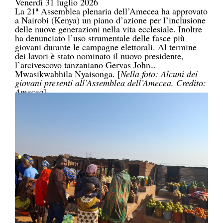
Venerdì 31 luglio 2026
La 21ª Assemblea plenaria dell’Amecea ha approvato
a Nairobi (Kenya) un piano d’azione per l’inclusione
delle nuove generazioni nella vita ecclesiale. Inoltre
ha denunciato l’uso strumentale delle fasce più
giovani durante le campagne elettorali. Al termine
dei lavori è stato nominato il nuovo presidente,
l’arcivescovo tanzaniano Gervas John
Mwasikwabhila Nyaisonga. [
Nella foto: Alcuni dei
giovani presenti all’Assemblea dell’Amecea. Credito:
Amecea
]