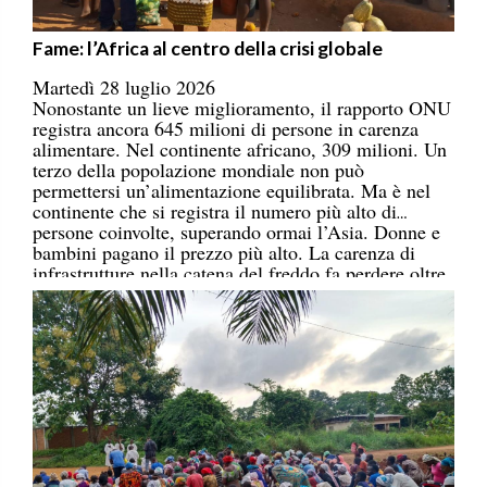
Fame: l’Africa al centro della crisi globale
Martedì 28 luglio 2026
Nonostante un lieve miglioramento, il rapporto ONU
registra ancora 645 milioni di persone in carenza
alimentare. Nel continente africano, 309 milioni. Un
terzo della popolazione mondiale non può
permettersi un’alimentazione equilibrata. Ma è nel
continente che si registra il numero più alto di
persone coinvolte, superando ormai l’Asia. Donne e
bambini pagano il prezzo più alto. La carenza di
infrastrutture nella catena del freddo fa perdere oltre
un terzo della produzione di frutta, verdura, pesce e
latticini.