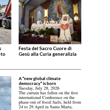
s
Festa del Sacro Cuore di
oto
Gesù alla Curia generalizia
A “new global climate
democracy” is born
Tuesday, July 28, 2026
The curtain has fallen on the first
international Conference on the
phase-out of fossil fuels, held from
24 to 29 April in Santa Marta,