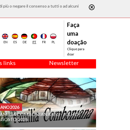
di più o negare il consenso a tutti o ad alcuni
Faça
uma
doação
EN
ES
DE
PT
FR
PL
Clique para
doar
 links
Newsletter
ANO 2026
FAMILIA COMBONIANA 853 - JULHO-
AGOSTO 2026