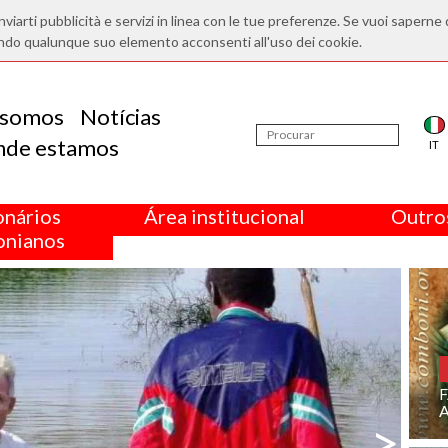
nviarti pubblicità e servizi in linea con le tue preferenze. Se vuoi saperne 
ndo qualunque suo elemento acconsenti all'uso dei cookie.
somos
Notícias
nde estamos
IT
onários
Área institucional
Outros
nianos
>