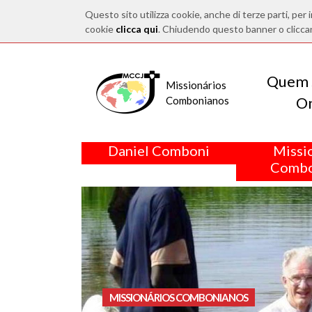
Questo sito utilizza cookie, anche di terze parti, per i
cookie
clicca qui
. Chiudendo questo banner o clicca
Quem 
Missionários
O
Combonianos
Daniel Comboni
Missi
Combo
<
MISSIONÁRIOS COMBONIANOS