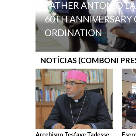
FATHER ANTONIO LA
60TH ANNIVERSARY O
ORDINATION
NOTÍCIAS (COMBONI PRE
Arcebispo Tesfaye Tadesse
Eserc