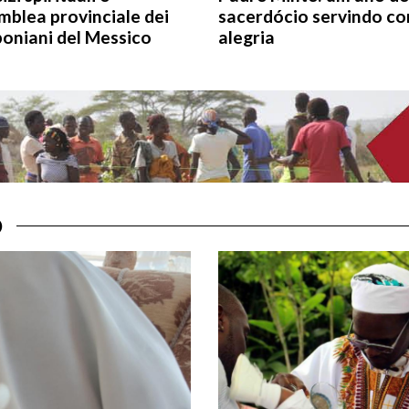
mblea provinciale dei
sacerdócio servindo c
oniani del Messico
alegria
O