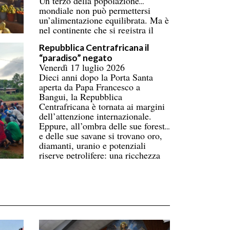
Un terzo della popolazione
mondiale non può permettersi
un’alimentazione equilibrata. Ma è
nel continente che si registra il
numero più alto di persone
Repubblica Centrafricana il
coinvolte, superando ormai l’Asia.
“paradiso” negato
Donne e bambini pagano il prezzo
Venerdì 17 luglio 2026
più alto. La carenza di
Dieci anni dopo la Porta Santa
infrastrutture nella catena del
aperta da Papa Francesco a
freddo fa perdere oltre un terzo
Bangui, la Repubblica
della produzione di frutta, verdura,
Centrafricana è tornata ai margini
pesce e latticini.
dell’attenzione internazionale.
Eppure, all’ombra delle sue foreste
e delle sue savane si trovano oro,
diamanti, uranio e potenziali
riserve petrolifere: una ricchezza
immensa che contrasta con la
povertà di gran parte della
popolazione.