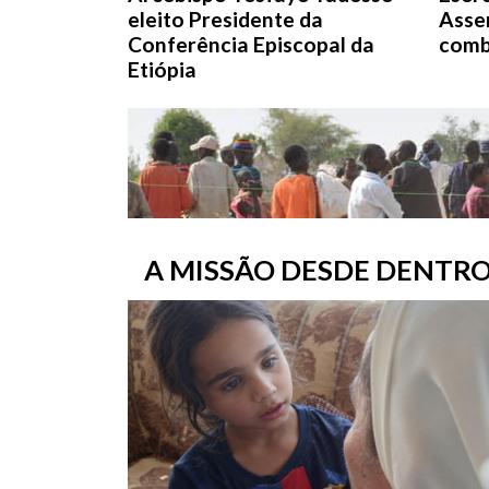
eleito Presidente da
Asse
Conferência Episcopal da
comb
Etiópia
A MISSÃO DESDE DENTR