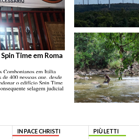
o Spin Time em Roma
os Combonianos em Itália
s de 400 pessoas que, desde
andonar o edifício Spin Time
onsequente selagem judicial
IN PACE CHRISTI
PIÙ LETTI