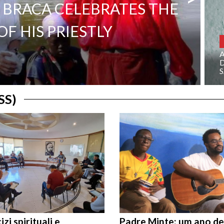
 BRACA CELEBRATES THE
F HIS PRIESTLY
D
SS)
izi spirituali e
Padre Minte: um ano de