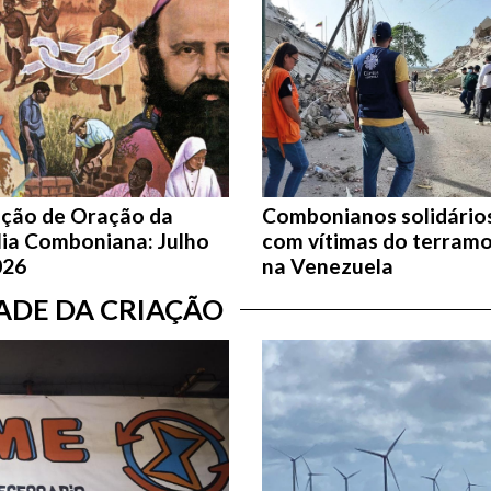
nção de Oração da
Combonianos solidário
lia Comboniana: Julho
com vítimas do terram
026
na Venezuela
DADE DA CRIAÇÃO