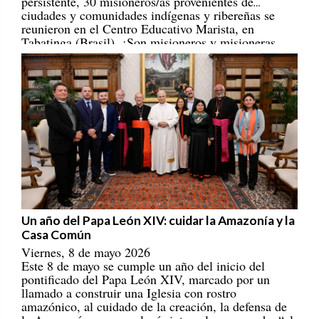
ciudades y comunidades indígenas y ribereñas se
reunieron en el Centro Educativo Marista, en
Tabatinga (Brasil). ¡Son misioneros y misioneras
portadores/as de esperanza! [
REPAM
]
Un año del Papa León XIV: cuidar la Amazonía y la
Casa Común
Viernes, 8 de mayo 2026
Este 8 de mayo se cumple un año del inicio del
pontificado del Papa León XIV, marcado por un
llamado a construir una Iglesia con rostro
amazónico, al cuidado de la creación, la defensa de
la Amazonía y una ecología integral que escucha “el