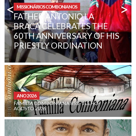
<
>
ÁREA INSTITUCIONAL
CENTRAL AFRICAN
REPUBLIC. A CHANGE IN
MENTALITY
CURIA - (NOTIZIE-NE
NIANA 853 - JULHO-
INTENÇÃO DE ORA
COMBONIANA: AGO