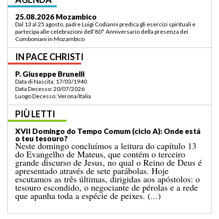
03.09.2026 Lomé/Togo
Padre Luigi Codianni e padre Elias Sindjalim partecipano dal 26 agosto al 3
settembre all’incontro della commissione ASCAF sulla riorganizzazione
della regione a Lomé/Togo
IN PACE CHRISTI
P. Bruno Bordonali
Data di Nascita: 01/07/1942
Data Decesso: 13/07/2026
Luogo Decesso: Verona /Italia
PIÙ LETTI
XIX Domingo do Tempo Comum (ciclo A): “Ordena-
me que vá ter contigo!”
O Evangelho do domingo passado narrava-nos o
milagre da multiplicação dos pães para uma grande
multidão, num lugar deserto, que terminou com a
recolha de doze cestos cheios de sobras. A esse
acontecimento segue-se o conhecido episódio de
hoje, no qual Jesus caminha sobre o mar. [...]