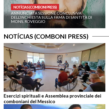
MBONI PRESS)
HOMILIAS PARA O 
 SESSIONE CONCLUSIVA
TA SULLA FAMA DI SANTITÀ DI
XIX DOMINGO D
GGIO
A): “ORDENA-ME 
NOTÍCIAS (COMBONI PRESS)
Esercizi spirituali e Assemblea provinciale dei
comboniani del Messico