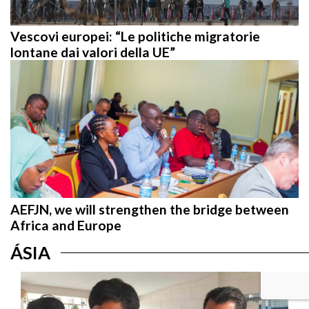
Vescovi europei: “Le politiche migratorie
lontane dai valori della UE”
AEFJN, we will strengthen the bridge between
Africa and Europe
ÁSIA