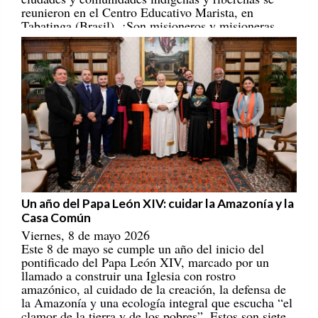
Tabatinga (Brasil). ¡Son misioneros y misioneras
portadores/as de esperanza! [
REPAM
]
Un año del Papa León XIV: cuidar la Amazonía y la
Casa Común
Viernes, 8 de mayo 2026
Este 8 de mayo se cumple un año del inicio del
pontificado del Papa León XIV, marcado por un
llamado a construir una Iglesia con rostro
amazónico, al cuidado de la creación, la defensa de
la Amazonía y una ecología integral que escucha “el
clamor de la tierra y de los pobres”. Estos son siete
ejes que han marcado su magisterio eclesial,