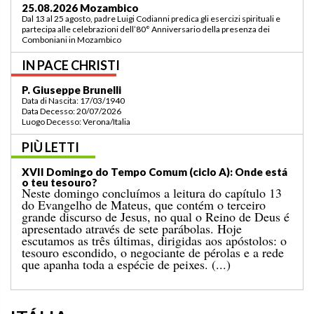
03.09.2026 Lomé/Togo
Padre Luigi Codianni e padre Elias Sindjalim partecipano dal 26 agosto al 3
settembre all’incontro della commissione ASCAF sulla riorganizzazione
della regione a Lomé/Togo
IN PACE CHRISTI
P. Bruno Bordonali
Data di Nascita: 01/07/1942
Data Decesso: 13/07/2026
Luogo Decesso: Verona /Italia
PIÙ LETTI
XIX Domingo do Tempo Comum (ciclo A): “Ordena-
me que vá ter contigo!”
O Evangelho do domingo passado narrava-nos o
milagre da multiplicação dos pães para uma grande
multidão, num lugar deserto, que terminou com a
recolha de doze cestos cheios de sobras. A esse
acontecimento segue-se o conhecido episódio de
hoje, no qual Jesus caminha sobre o mar. [...]
ITÁLIA