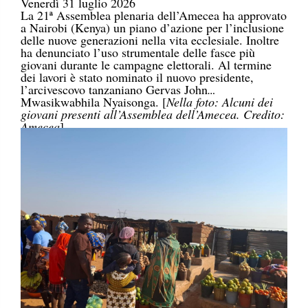
Venerdì 31 luglio 2026
La 21ª Assemblea plenaria dell’Amecea ha approvato
a Nairobi (Kenya) un piano d’azione per l’inclusione
delle nuove generazioni nella vita ecclesiale. Inoltre
ha denunciato l’uso strumentale delle fasce più
giovani durante le campagne elettorali. Al termine
dei lavori è stato nominato il nuovo presidente,
l’arcivescovo tanzaniano Gervas John
Mwasikwabhila Nyaisonga. [
Nella foto: Alcuni dei
giovani presenti all’Assemblea dell’Amecea. Credito:
Amecea
]