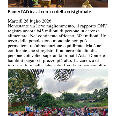
Fame: l’Africa al centro della crisi globale
Martedì 28 luglio 2026
Nonostante un lieve miglioramento, il rapporto ONU
registra ancora 645 milioni di persone in carenza
alimentare. Nel continente africano, 309 milioni. Un
terzo della popolazione mondiale non può
permettersi un’alimentazione equilibrata. Ma è nel
continente che si registra il numero più alto di
persone coinvolte, superando ormai l’Asia. Donne e
bambini pagano il prezzo più alto. La carenza di
infrastrutture nella catena del freddo fa perdere oltre
un terzo della produzione di frutta, verdura, pesce e
latticini.