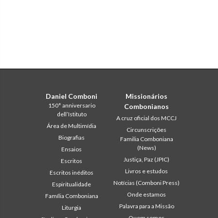
Daniel Comboni
Missionários
150° anniversario
Combonianos
dell’Istituto
A cruz oficial dos MCCJ
Área de Multimídia
Circunscrições
Biografias
Familia Comboniana
(News)
Ensaios
Justiça, Paz (JPIC)
Escritos
Livros e estudos
Escritos inéditos
Notícias (Comboni Press)
Espiritualidade
Onde estamos
Família Comboniana
Palavra para a Missão
Liturgia
Quem somos