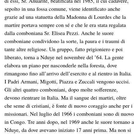
di essi, Sr. Anuarite, beatificata nel 1985, il cui cadavere,
sepolto in una fossa comune, viene identificato anche
grazie ad una statuetta della Madonna di Lourdes che la
martire portava sempre con sé e che le era stata regalata
dalla comboniana Sr. Elisea Pezzi. Anche le suore
comboniane condividono la sorte, la paura e i traumi di
tante altre religiose. Un gruppo, fatto prigioniero e poi
liberato, torna a Nduye nel novembre del ’64. La gente
elabora un piano per nasconderle nella foresta, dove
rimangono fino all’arrivo dell’esercito e al rientro in Italia.
I Padri Armani, Migotti, Piazza e Zuccali vengono uccisi.
Gli altri quattro comboniani, dopo molte sofferenze,
devono rientrare in Italia. Ma il sangue dei martiri, oltre
che seme di cristiani, è fonte di nuovo coraggio anche per i
missionari. Nel luglio del 1966 i comboniani sono di nuovo
in Congo. Tre anni dopo, nel 1969 anche le suore tornano a
Nduye, da dove avevano iniziato 17 anni prima. Ma non si