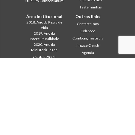
Studium Combonianum
Testemunhas
Área institucional
Outros links
2018: Ano da Regra de
Contacte-nos
Vida
Colabore
2019: Ano da
Comboni, neste dia
Interculturalidade
2020: Ano da
In pace Christi
Ministerialidade
Agenda
Capítulo 2003
Liturgia do dia
Capítulo 2009
Palavra para a missão
Capítulo 2015
Mais lidos
Capítulo 2022
Privacy Policy
Conselho Geral
Secretariado da Missão
Gabinete de Comunicação
Intercapitular 2012
Intercapitular 2018
Intercapitular 2025
Protecção de menores
Secr. Economia