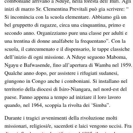
comboniane arrivano a Nduye, nella foresta dell’Ituri. Agli
inizi di marzo Sr. Clementina Previtali può gia scrivere: “
Si incomincia con la scuola elementare. Abbiamo già un
bel gruppetto di ragazze, circa una cinquantina, primo e
secondo anno. Organizziamo pure una classe per adulti e
una trentina di donne analfabete la frequentano”. Con la
scuola, il catecumenato e il dispensario, le tappe classiche
dell’inizio di ogni missione. A Nduye seguono Maboma,
Ngayu e Bafwasende, fino all’apertura di Wamba nel 1959.
Qualche anno dopo, per assistere i rifugiati sudanesi,
giungono in Congo anche i comboniani. Si installano nel
territorio della diocesi di Isiro-Niangara, nel nord-est del
paese. Fanno appena a tempo ad iniziare il loro lavoro
quando, nel 1964, scoppia la rivolta dei ‘Simba”.
Durante i tragici avvenimenti della rivoluzione molti
missionari, religiosi/e, sacerdoti e laici vengono uccisi. Fra