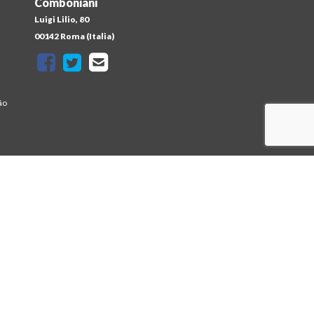
Comboniani
Luigi Lilio, 80
a
00142 Roma (Italia)
ão