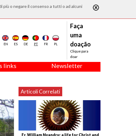
di più o negare il consenso a tutti o ad alcuni
Faça
uma
doação
EN
ES
DE
PT
FR
PL
Clique para
doar
 links
Newsletter
Articoli Correlati
Fr. William Nyandru: a life for Christ and