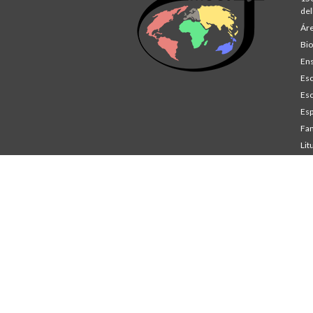
del
Áre
Bio
Ens
Esc
Esc
Esp
Fam
Lit
St
Co