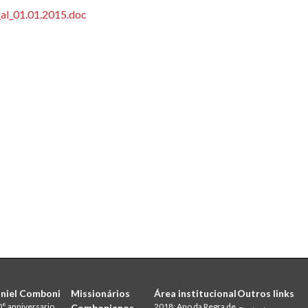
_al_01.01.2015.doc
niel Comboni
Missionários
Área institucional
Outros links
° anniversario
2018: Ano da Regra de
Combonianos