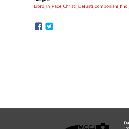
Libro_In_Pace_Christi_Defunti_comboniani_fino
Da
150