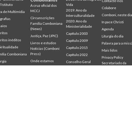
Contacte-nos
l’Istituto
Vida
A cruz oficial dos
Colabore
2019: Ano da
MCCJ
a de Multimídia
Comboni, neste di
Interculturalidade
Circunscrições
grafias
2020: Ano da
In pace Christi
Familia Comboniana
aios
Ministerialidade
(News)
Agenda
ritos
Capítulo 2003
Justiça, Paz (JPIC)
Liturgia do dia
ritos inéditos
Capítulo 2009
Livros e estudos
Palavra para a miss
iritualidade
Capítulo 2015
Notícias (Comboni
Mais lidos
Press)
ília Comboniana
Capítulo 2022
Privacy Policy
Onde estamos
urgia
Conselho Geral
Secretariado da
udium
Gabinete de
Palavra para a Missão
Missão
mbonianum
Comunicação
Quem somos
Intercapitular 2012
Testemunhas
Intercapitular 2018
Intercapitular 2025
Protecção de
menores
Secr. Economia
Secr. Formação
Secr. Missão