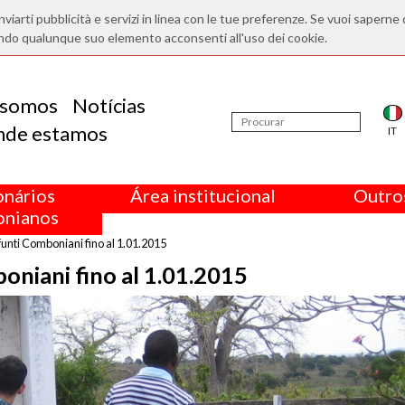
nviarti pubblicità e servizi in linea con le tue preferenze. Se vuoi saperne 
ndo qualunque suo elemento acconsenti all'uso dei cookie.
somos
Notícias
nde estamos
IT
onários
Área institucional
Outros
nianos
funti Comboniani fino al 1.01.2015
boniani fino al 1.01.2015