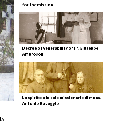
for the mission
Decree of Venerability of Fr. Giuseppe
Ambrosoli
Lo spirito e lo zelo missionario di mons.
Antonio Roveggio
la