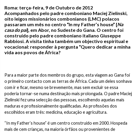
Roma: terça-feira, 9 de Outubro de 2012
Acompanhados pelo padre comboniano Maciej Zielinski,
oito leigos missionários combonianos (LMC) polacos
passaram um mês no centro “In my Father’s house” [
Na
casa do pai
], em Abor, no Sudeste do Gana. O centro foi
construído pelo padre comboniano italiano Giuseppe
Rabbiosi. A visita tinha também um objectivo espiritual e
vocacional: responder à pergunta “Quero dedicar a minha
vida aos povos de África?
Para a maior parte dos membros do grupo, esta viagem ao Gana foi
o primeiro contacto com as terras de África. Cada um deles sonhava
com ir e ficar, mesmo se brevemente, mas sem excluir se essa
poderia tornar-se numa destinação mais prolongada. O padre Maciej
Zielinski fez uma selecção das pessoas, escolhendo aquelas mais
maduras e profissionalmente qualificadas. As profissões dos
escolhidos eram três: medicina, educação e agricultura.
“In my Father’s house” é um centro construído em 2000. Hospeda
mais de cem crianças, na maioria órfãos ou provenientes de