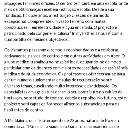
situações familiares difíceis. O centro tem também uma escola, onde
mais de 500 crianças recebem instrução escolar. Desde a sua
fundação, há doze anos, a instituição cresceu de um modo
excepcional. Compreende um vasto terreno com muitas
construções. Tem electricidade e água encanada. O projecto é
patrocinado pela congénere italiana “In my Father’s house” com a
qual partilha os mesmos objectivos.
Os visitantes passaram o tempo a recolher dados e a colaborar,
activamente, na vida do centro e em outras actividades em Abor. O
grupo médico trabalhou no hospital local, ocupando-se de modo
particular com os doentes com maiores necessidades de assistência
médica e de ajuda económica. Os professores ofereceram-se para
dar um número suplementar de aulas de recuperação sobre
diversos temas, suscitando muito interesse e participação. Os
especialistas em agricultura deram o seu contributo no cultivo de
hortaliças, sobretudo de tomate, cebola e repolho. No futuro, este
projecto será capaz de fornecer alimento substancioso para os
habitantes do centro.
A Maddalena, uma fisioterapeuta de 23 anos, natural de Poznan,
comentava: “Para mim, a viagem ao Gana foi uma experiência de