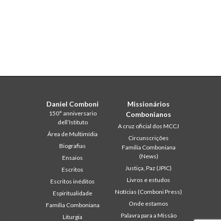
Daniel Comboni
Missionários
150° anniversario
Combonianos
dell’Istituto
A cruz oficial dos MCCJ
Área de Multimídia
Circunscrições
Biografias
Familia Comboniana
(News)
Ensaios
Justiça, Paz (JPIC)
Escritos
Livros e estudos
Escritos inéditos
Notícias (Comboni Press)
Espiritualidade
Onde estamos
Família Comboniana
Palavra para a Missão
Liturgia