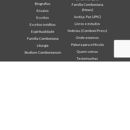
Biografias
Familia Comboniana
(News)
Ensaios
Justiça, Paz (JPIC)
Escritos
Livros e estudos
Escritos inéditos
Notícias (Comboni Press)
Espiritualidade
Onde estamos
Família Comboniana
Palavra para a Missão
Liturgia
Quem somos
Studium Combonianum
Testemunhas
Área institucional
Outros links
2018: Ano da Regra de
Contacte-nos
Vida
Colabore
2019: Ano da
Comboni, neste dia
Interculturalidade
2020: Ano da
In pace Christi
Ministerialidade
Agenda
Capítulo 2003
Liturgia do dia
Capítulo 2009
Palavra para a missão
Capítulo 2015
Mais lidos
Capítulo 2022