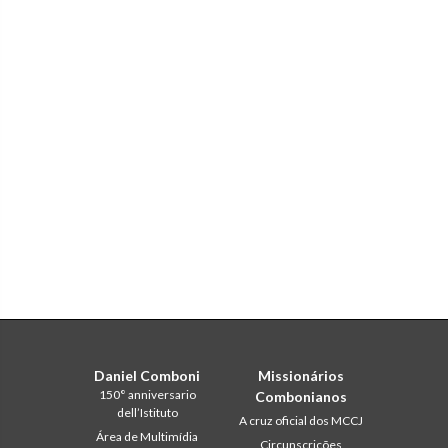
Daniel Comboni
Missionários
150° anniversario
Combonianos
dell’Istituto
A cruz oficial dos MCCJ
Área de Multimídia
Circunscrições