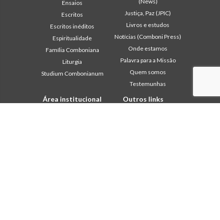
(News)
Ensaios
Justiça, Paz (JPIC)
Escritos
Livros e estudos
Escritos inéditos
Notícias (Comboni Press)
Espiritualidade
Onde estamos
Família Comboniana
Palavra para a Missão
Liturgia
Quem somos
Studium Combonianum
Testemunhas
Área institucional
Outros links
2018: Ano da Regra de
Contacte-nos
Vida
Colabore
2019: Ano da
Comboni, neste dia
Interculturalidade
2020: Ano da
In pace Christi
Ministerialidade
Agenda
Capítulo 2003
Liturgia do dia
Capítulo 2009
Palavra para a missão
Capítulo 2015
Mais lidos
Capítulo 2022
Privacy Policy
Conselho Geral
Secretariado da Missão