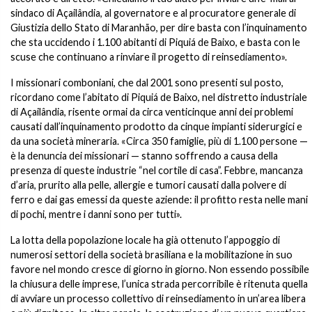
sindaco di Açailândia, al governatore e al procuratore generale di
Giustizia dello Stato di Maranhão, per dire basta con l’inquinamento
che sta uccidendo i 1.100 abitanti di Piquiá de Baixo, e basta con le
scuse che continuano a rinviare il progetto di reinsediamento».
I missionari comboniani, che dal 2001 sono presenti sul posto,
ricordano come l’abitato di Piquiá de Baixo, nel distretto industriale
di Açailândia, risente ormai da circa venticinque anni dei problemi
causati dall’inquinamento prodotto da cinque impianti siderurgici e
da una società mineraria. «Circa 350 famiglie, più di 1.100 persone —
è la denuncia dei missionari — stanno soffrendo a causa della
presenza di queste industrie “nel cortile di casa”. Febbre, mancanza
d’aria, prurito alla pelle, allergie e tumori causati dalla polvere di
ferro e dai gas emessi da queste aziende: il profitto resta nelle mani
di pochi, mentre i danni sono per tutti».
La lotta della popolazione locale ha già ottenuto l’appoggio di
numerosi settori della società brasiliana e la mobilitazione in suo
favore nel mondo cresce di giorno in giorno. Non essendo possibile
la chiusura delle imprese, l’unica strada percorribile è ritenuta quella
di avviare un processo collettivo di reinsediamento in un’area libera