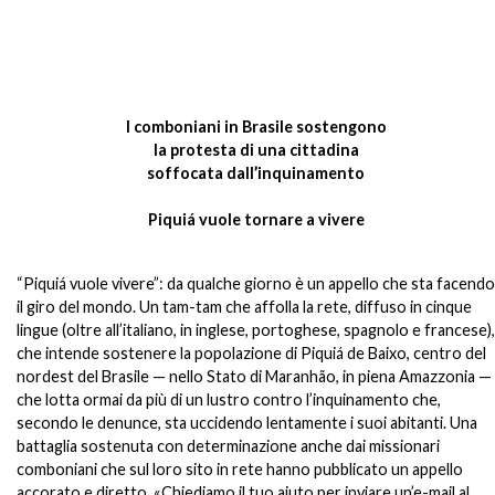
I comboniani in Brasile sostengono
la protesta di una cittadina
soffocata dall’inquinamento
Piquiá vuole tornare a vivere
“Piquiá vuole vivere”: da qualche giorno è un appello che sta facendo
il giro del mondo. Un tam-tam che affolla la rete, diffuso in cinque
lingue (oltre all’italiano, in inglese, portoghese, spagnolo e francese),
che intende sostenere la popolazione di Piquiá de Baixo, centro del
nordest del Brasile — nello Stato di Maranhão, in piena Amazzonia —
che lotta ormai da più di un lustro contro l’inquinamento che,
secondo le denunce, sta uccidendo lentamente i suoi abitanti. Una
battaglia sostenuta con determinazione anche dai missionari
comboniani che sul loro sito in rete hanno pubblicato un appello
accorato e diretto. «Chiediamo il tuo aiuto per inviare un’e-mail al