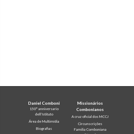
Daniel Comboni
Missionários
150° anniversario
Combonianos
dell’Istituto
A cruz oficial dos MCCJ
Área de Multimídia
Circunscrições
Biografias
Familia Comboniana