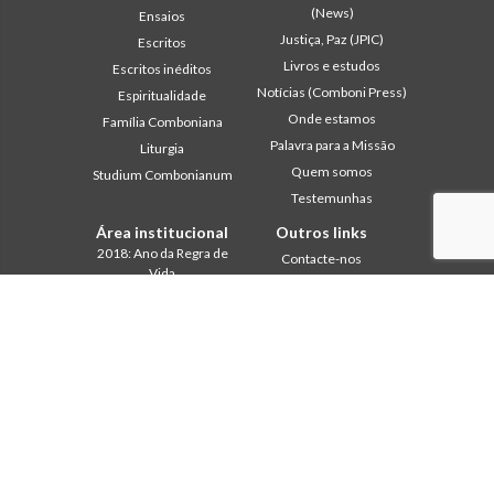
(News)
Ensaios
Justiça, Paz (JPIC)
Escritos
Livros e estudos
Escritos inéditos
Notícias (Comboni Press)
Espiritualidade
Onde estamos
Família Comboniana
Palavra para a Missão
Liturgia
Quem somos
Studium Combonianum
Testemunhas
Área institucional
Outros links
2018: Ano da Regra de
Contacte-nos
Vida
Colabore
2019: Ano da
Comboni, neste dia
Interculturalidade
2020: Ano da
In pace Christi
Ministerialidade
Agenda
Capítulo 2003
Liturgia do dia
Capítulo 2009
Palavra para a missão
Capítulo 2015
Mais lidos
Capítulo 2022
Privacy Policy
Conselho Geral