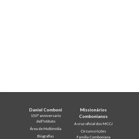
Daniel Comboni
Missionários
150° anniversario
Combonianos
dell’Istituto
A cruz oficial dos MCCJ
Área de Multimídia
Circunscrições
Biografias
Familia Comboniana