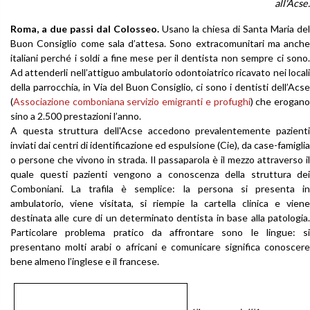
all'Acse.
Roma, a due passi dal Colosseo.
Usano la chiesa di Santa Maria del
Buon Consiglio come sala d’attesa. Sono extracomunitari ma anche
italiani perché i soldi a fine mese per il dentista non sempre ci sono.
Ad attenderli nell’attiguo ambulatorio odontoiatrico ricavato nei locali
della parrocchia, in Via del Buon Consiglio, ci sono i dentisti dell’Acse
(
Associazione comboniana servizio emigranti e profughi
) che erogan
sino a 2.500 prestazioni l’anno.
A questa struttura dell'Acse accedono prevalentemente pazienti
inviati dai centri di identificazione ed espulsione (Cie), da case-famiglia
o persone che vivono in strada. Il passaparola è il mezzo attraverso il
quale questi pazienti vengono a conoscenza della struttura dei
Comboniani. La trafila è semplice: la persona si presenta in
ambulatorio, viene visitata, si riempie la cartella clinica e viene
destinata alle cure di un determinato dentista in base alla patologia.
Particolare problema pratico da affrontare sono le lingue: si
presentano molti arabi o africani e comunicare significa conoscere
bene almeno l’inglese e il francese.