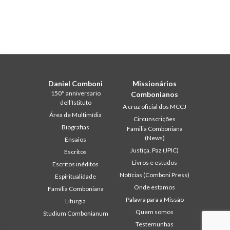
Daniel Comboni
Missionários
150° anniversario
Combonianos
dell’Istituto
A cruz oficial dos MCCJ
Área de Multimídia
Circunscrições
Biografias
Familia Comboniana
(News)
Ensaios
Justiça, Paz (JPIC)
Escritos
Livros e estudos
Escritos inéditos
Notícias (Comboni Press)
Espiritualidade
Onde estamos
Família Comboniana
Palavra para a Missão
Liturgia
Quem somos
Studium Combonianum
Testemunhas