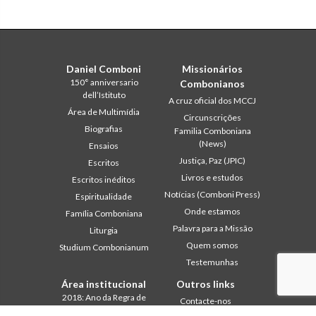
Daniel Comboni
Missionários
150° anniversario
Combonianos
dell’Istituto
A cruz oficial dos MCCJ
Área de Multimídia
Circunscrições
Biografias
Familia Comboniana
(News)
Ensaios
Justiça, Paz (JPIC)
Escritos
Livros e estudos
Escritos inéditos
Notícias (Comboni Press)
Espiritualidade
Onde estamos
Família Comboniana
Palavra para a Missão
Liturgia
Quem somos
Studium Combonianum
Testemunhas
Área institucional
Outros links
2018: Ano da Regra de
Contacte-nos
Vida