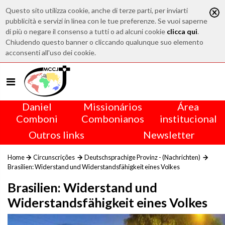
Questo sito utilizza cookie, anche di terze parti, per inviarti
pubblicità e servizi in linea con le tue preferenze. Se vuoi saperne
di più o negare il consenso a tutti o ad alcuni cookie
clicca qui
.
Chiudendo questo banner o cliccando qualunque suo elemento
acconsenti all'uso dei cookie.
Daniel
Missionários
Área
Comboni
Combonianos
institucional
Outros links
Newsletter
Home
Circunscrições
Deutschsprachige Provinz - (Nachrichten)
Brasilien: Widerstand und Widerstandsfähigkeit eines Volkes
Brasilien: Widerstand und
Widerstandsfähigkeit eines Volkes