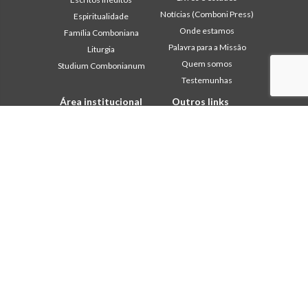
Notícias (Comboni Press)
Espiritualidade
Onde estamos
Família Comboniana
Palavra para a Missão
Liturgia
Quem somos
Studium Combonianum
Testemunhas
Área institucional
Outros links
2018: Ano da Regra de
Contacte-nos
Vida
Colabore
2019: Ano da
Comboni, neste dia
Interculturalidade
2020: Ano da
In pace Christi
Ministerialidade
Agenda
Capítulo 2003
Liturgia do dia
Capítulo 2009
Palavra para a missão
Capítulo 2015
Mais lidos
Capítulo 2022
Privacy Policy
Conselho Geral
Secretariado da Missão
Gabinete de Comunicação
Intercapitular 2012