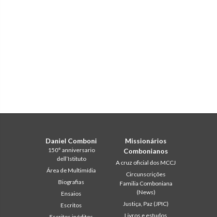
Daniel Comboni
Missionários
150° anniversario
Combonianos
dell’Istituto
A cruz oficial dos MCCJ
Área de Multimídia
Circunscrições
Biografias
Familia Comboniana
(News)
Ensaios
Justiça, Paz (JPIC)
Escritos
Livros e estudos
Escritos inéditos