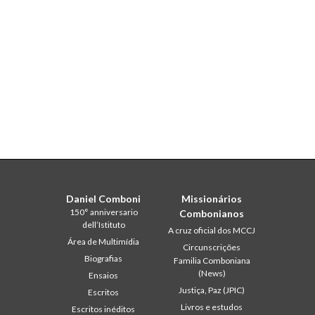
Daniel Comboni
Missionários
150° anniversario
Combonianos
dell’Istituto
A cruz oficial dos MCCJ
Área de Multimídia
Circunscrições
Biografias
Familia Comboniana
(News)
Ensaios
Justiça, Paz (JPIC)
Escritos
Livros e estudos
Escritos inéditos