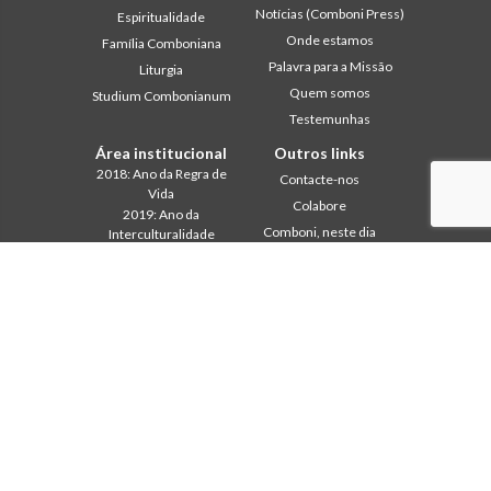
Notícias (Comboni Press)
Espiritualidade
Onde estamos
Família Comboniana
Palavra para a Missão
Liturgia
Quem somos
Studium Combonianum
Testemunhas
Área institucional
Outros links
2018: Ano da Regra de
Contacte-nos
Vida
Colabore
2019: Ano da
Comboni, neste dia
Interculturalidade
2020: Ano da
In pace Christi
Ministerialidade
Agenda
Capítulo 2003
Liturgia do dia
Capítulo 2009
Palavra para a missão
Capítulo 2015
Mais lidos
Capítulo 2022
Privacy Policy
Conselho Geral
Secretariado da Missão
Gabinete de Comunicação
Intercapitular 2012
Intercapitular 2018