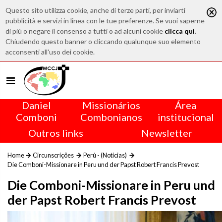
Questo sito utilizza cookie, anche di terze parti, per inviarti
pubblicità e servizi in linea con le tue preferenze. Se vuoi saperne
di più o negare il consenso a tutti o ad alcuni cookie
clicca qui
.
Chiudendo questo banner o cliccando qualunque suo elemento
acconsenti all'uso dei cookie.
Daniel
Missionários
Área
Comboni
Combonianos
institucional
Outros links
Newsletter
Home
Circunscrições
Perú - (Noticias)
Die Comboni-Missionare in Peru und der Papst Robert Francis Prevost
Die Comboni-Missionare in Peru und
der Papst Robert Francis Prevost