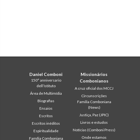
Daniel Comboni
Missionários
150° anniversario
Combonianos
dell’Istituto
A cruz oficial dos MCCJ
Área de Multimídia
Circunscrições
Biografias
Familia Comboniana
(News)
Ensaios
Justiça, Paz (JPIC)
Escritos
Livros e estudos
Escritos inéditos
Notícias (Comboni Press)
Espiritualidade
Onde estamos
Família Comboniana