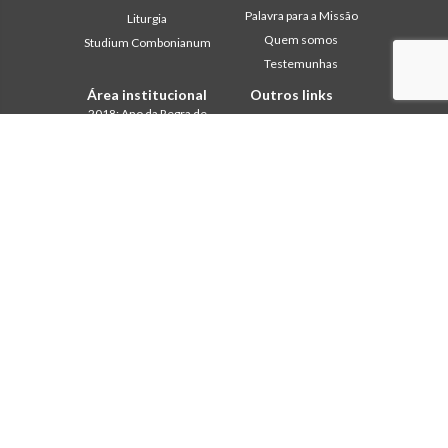
Palavra para a Missão
Liturgia
Quem somos
Studium Combonianum
Testemunhas
Área institucional
Outros links
2018: Ano da Regra de
Contacte-nos
Vida
Colabore
2019: Ano da
Comboni, neste dia
Interculturalidade
2020: Ano da
In pace Christi
Ministerialidade
Agenda
Capítulo 2003
Liturgia do dia
Capítulo 2009
Palavra para a missão
Capítulo 2015
Mais lidos
Capítulo 2022
Privacy Policy
Conselho Geral
Secretariado da Missão
Gabinete de Comunicação
Intercapitular 2012
Intercapitular 2018
Intercapitular 2025
Protecção de menores