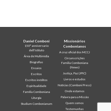
Daniel Comboni
Missionários
150° anniversario
Combonianos
dell’Istituto
A cruz oficial dos MCCJ
Área de Multimídia
Circunscrições
Biografias
Familia Comboniana
(News)
Ensaios
Justiça, Paz (JPIC)
Escritos
Livros e estudos
Escritos inéditos
Notícias (Comboni Press)
Espiritualidade
Onde estamos
Família Comboniana
Palavra para a Missão
Liturgia
Quem somos
Studium Combonianum
Testemunhas