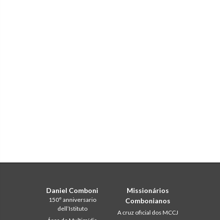
Daniel Comboni
Missionários
150° anniversario
Combonianos
dell’Istituto
A cruz oficial dos MCCJ