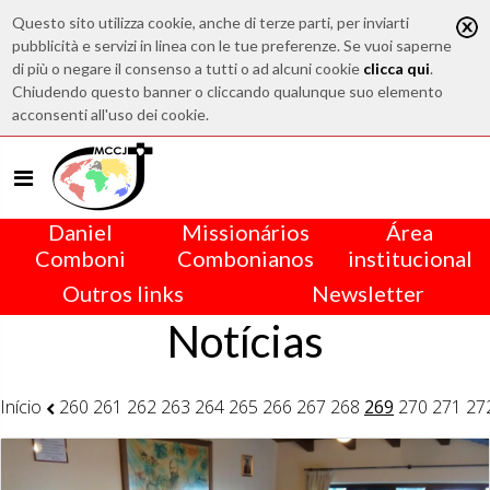
Questo sito utilizza cookie, anche di terze parti, per inviarti
pubblicità e servizi in linea con le tue preferenze. Se vuoi saperne
di più o negare il consenso a tutti o ad alcuni cookie
clicca qui
.
Chiudendo questo banner o cliccando qualunque suo elemento
acconsenti all'uso dei cookie.
Daniel
Missionários
Área
Comboni
Combonianos
institucional
Outros links
Newsletter
Notícias
Início
260
261
262
263
264
265
266
267
268
269
270
271
27