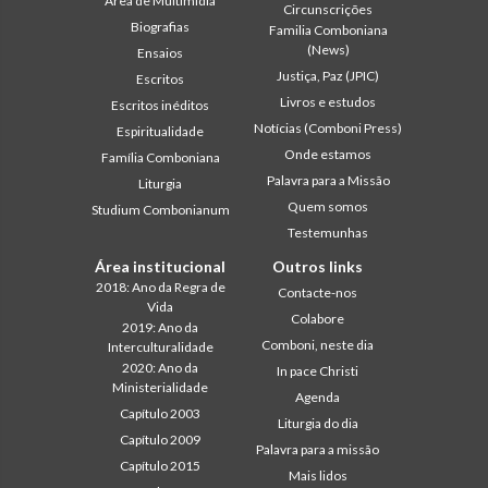
Área de Multimídia
Circunscrições
Biografias
Familia Comboniana
(News)
Ensaios
Justiça, Paz (JPIC)
Escritos
Livros e estudos
Escritos inéditos
Notícias (Comboni Press)
Espiritualidade
Onde estamos
Família Comboniana
Palavra para a Missão
Liturgia
Quem somos
Studium Combonianum
Testemunhas
Área institucional
Outros links
2018: Ano da Regra de
Contacte-nos
Vida
Colabore
2019: Ano da
Comboni, neste dia
Interculturalidade
2020: Ano da
In pace Christi
Ministerialidade
Agenda
Capítulo 2003
Liturgia do dia
Capítulo 2009
Palavra para a missão
Capítulo 2015
Mais lidos