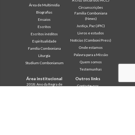
A cruz oficial dos MCCJ
Área de Multimídia
Circunscrições
Biografias
Familia Comboniana
(News)
Ensaios
Justiça, Paz (JPIC)
Escritos
Livros e estudos
Escritos inéditos
Notícias (Comboni Press)
Espiritualidade
Onde estamos
Família Comboniana
Palavra para a Missão
Liturgia
Quem somos
Studium Combonianum
Testemunhas
Área institucional
Outros links
2018: Ano da Regra de
Contacte-nos
Vida
Colabore
2019: Ano da
Comboni, neste dia
Interculturalidade
2020: Ano da
In pace Christi
Ministerialidade
Agenda
Capítulo 2003
Liturgia do dia
Capítulo 2009
Palavra para a missão
Capítulo 2015