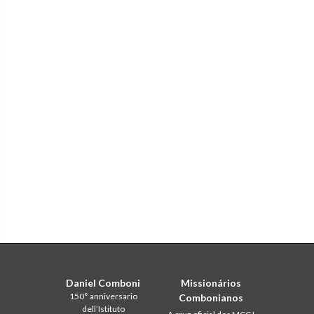
Daniel Comboni
Missionários
150° anniversario
Combonianos
dell’Istituto