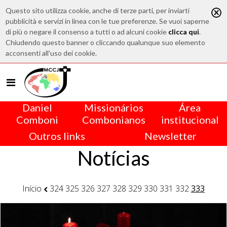
Questo sito utilizza cookie, anche di terze parti, per inviarti
pubblicità e servizi in linea con le tue preferenze. Se vuoi saperne
di più o negare il consenso a tutti o ad alcuni cookie
clicca qui
.
Chiudendo questo banner o cliccando qualunque suo elemento
acconsenti all'uso dei cookie.
Daniel
Missionários
Área
Comboni
Combonianos
institucional
Outros links
Newsletter
Notícias
Início
324
325
326
327
328
329
330
331
332
333