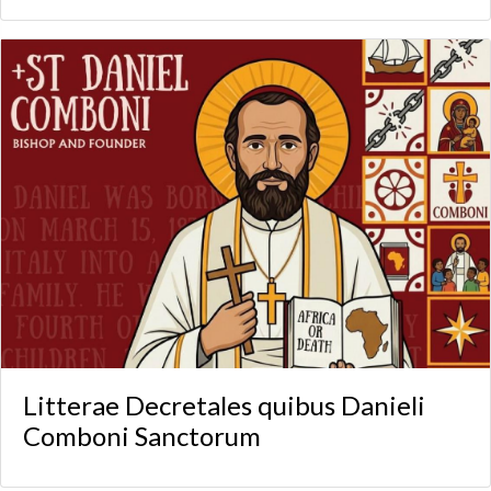
Litterae Decretales quibus Danieli
Comboni Sanctorum