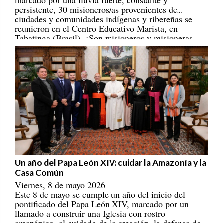
persistente, 30 misioneros/as provenientes de
ciudades y comunidades indígenas y ribereñas se
reunieron en el Centro Educativo Marista, en
Tabatinga (Brasil). ¡Son misioneros y misioneras
portadores/as de esperanza! [
REPAM
]
Un año del Papa León XIV: cuidar la Amazonía y la
Casa Común
Viernes, 8 de mayo 2026
Este 8 de mayo se cumple un año del inicio del
pontificado del Papa León XIV, marcado por un
llamado a construir una Iglesia con rostro
amazónico, al cuidado de la creación, la defensa de