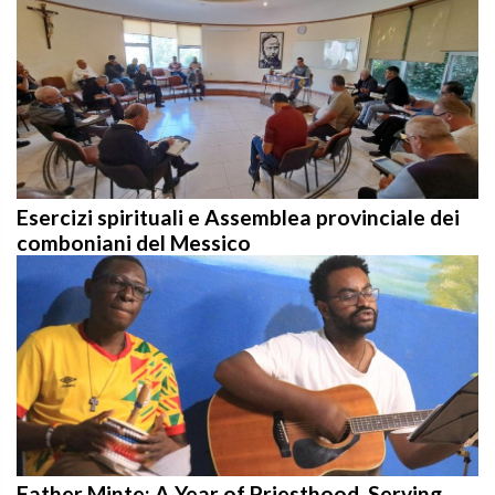
Esercizi spirituali e Assemblea provinciale dei
comboniani del Messico
Father Minte: A Year of Priesthood, Serving