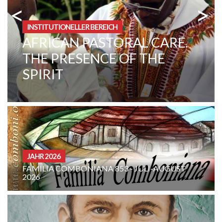
<
>
INSTITUTIONELLER BEREICH
KOLUMBIEN: MISSION IN
ARAUCA
CURIA - (NOTIZI
MBONIANA 853 - JULI-AUGUST
GEBETSMEINUN
AUGUST 2026