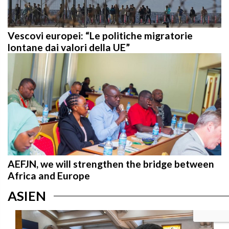
Vescovi europei: “Le politiche migratorie
lontane dai valori della UE”
AEFJN, we will strengthen the bridge between
Africa and Europe
ASIEN