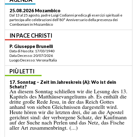
03.09.2026 Lomé/Togo
Padre Luigi Codianni e padre Elias Sindjalim partecipano dal 26 agosto al 3
settembre all’incontro della commissione ASCAF sulla riorganizzazione
della regione a Lomé/Togo
IN PACE CHRISTI
P. Bruno Bordonali
Data di Nascita: 01/07/1942
Data Decesso: 13/07/2026
Luogo Decesso: Verona /Italia
PIÙ LETTI
19. Sonntag – Zeit im Jahreskreis (A): „Befiehl mir, zu
dir zu kommen!“
Das Evangelium des vergangenen Sonntags
berichtete uns vom Wunder der Brotvermehrung für
eine große Menschenmenge an einem einsamen Ort.
Es endete damit, dass zwölf Körbe voller übrig
gebliebener Stücke eingesammelt wurden. Auf
dieses Ereignis folgt die bekannte Begebenheit des
heutigen Tages, in der Jesus über das Wasser geht.
[...]