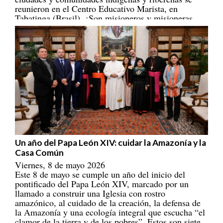
Tabatinga (Brasil). ¡Son misioneros y misioneras
portadores/as de esperanza! [
REPAM
]
Un año del Papa León XIV: cuidar la Amazonía y la
Casa Común
Viernes, 8 de mayo 2026
Este 8 de mayo se cumple un año del inicio del
pontificado del Papa León XIV, marcado por un
llamado a construir una Iglesia con rostro
amazónico, al cuidado de la creación, la defensa de
la Amazonía y una ecología integral que escucha “el
clamor de la tierra y de los pobres”. Estos son siete
ejes que han marcado su magisterio eclesial,