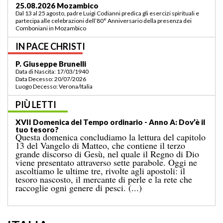
03.09.2026 Lomé/Togo
Padre Luigi Codianni e padre Elias Sindjalim partecipano dal 26 agosto al 3
settembre all’incontro della commissione ASCAF sulla riorganizzazione
della regione a Lomé/Togo
IN PACE CHRISTI
P. Bruno Bordonali
Data di Nascita: 01/07/1942
Data Decesso: 13/07/2026
Luogo Decesso: Verona /Italia
PIÙ LETTI
XIX Domenica del Tempo ordinario — Anno A:
“Comandami di venire verso di te!”
Il Vangelo di domenica scorsa ci raccontava il
miracolo della moltiplicazione dei pani per una
grande folla, in un luogo deserto, conclusosi con la
raccolta di dodici ceste colme di avanzi. A
quell’evento segue il noto episodio odierno, nel
quale Gesù cammina sul mare. [...]
ITALIA