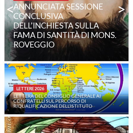
<
>
MISSIONARI COMBONIANI
PADRE EZECHIELE RAMIN,
TESTIMONIANZA VIVA DI
VOCAZIONE E MISSIONE
CURIA - (NOTIZIE-NEWS)
LE AI
INTENZIONE DI PREGHIERA DELLA F
TO
COMBONIANA: AGOSTO 2026