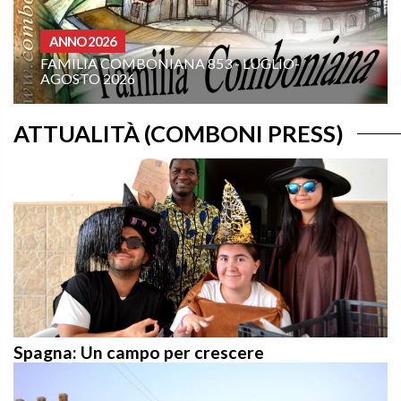
OMELIE ANNO A
XIX DOMENICA DEL TEMPO ORDIN
UGLIO-
ANNO A: “COMANDAMI DI VENIRE 
TE!”
ATTUALITÀ (COMBONI PRESS)
Spagna: Un campo per crescere