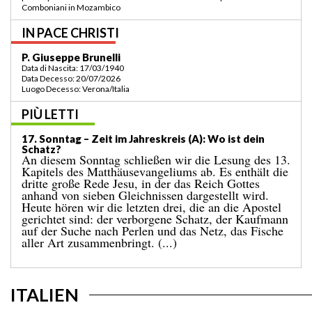
della regione a Lomé/Togo
IN PACE CHRISTI
P. Bruno Bordonali
Data di Nascita: 01/07/1942
Data Decesso: 13/07/2026
Luogo Decesso: Verona /Italia
PIÙ LETTI
19. Sonntag – Zeit im Jahreskreis (A): „Befiehl mir, zu
dir zu kommen!“
Das Evangelium des vergangenen Sonntags
berichtete uns vom Wunder der Brotvermehrung für
eine große Menschenmenge an einem einsamen Ort.
Es endete damit, dass zwölf Körbe voller übrig
gebliebener Stücke eingesammelt wurden. Auf
dieses Ereignis folgt die bekannte Begebenheit des
heutigen Tages, in der Jesus über das Wasser geht.
[...]
ITALIEN