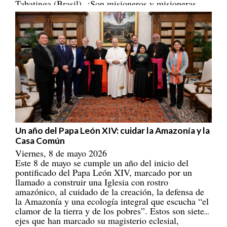
Tabatinga (Brasil). ¡Son misioneros y misioneras
portadores/as de esperanza! [
REPAM
]
Un año del Papa León XIV: cuidar la Amazonía y la
Casa Común
Viernes, 8 de mayo 2026
Este 8 de mayo se cumple un año del inicio del
pontificado del Papa León XIV, marcado por un
llamado a construir una Iglesia con rostro
amazónico, al cuidado de la creación, la defensa de
la Amazonía y una ecología integral que escucha “el
clamor de la tierra y de los pobres”. Estos son siete
ejes que han marcado su magisterio eclesial,