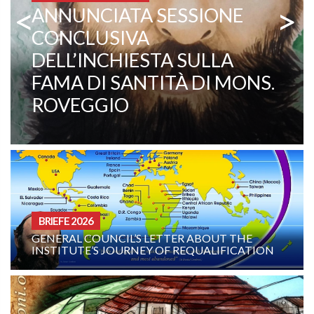
<
>
COMBONI MISSIONARE
PATER EZECHIELE RAMIN:
EIN LEBENDIGES ZEUGNIS
FÜR BERUFUNG UND
MISSION
BRIEFE 2026
GENERAL COUNCIL’S LETTER ABOUT THE
INSTITUTE’S JOURNEY OF REQUALIFICATION