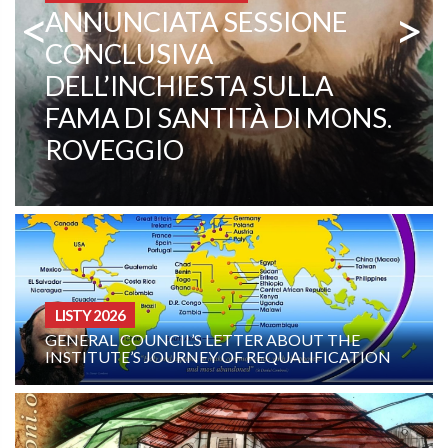
<
>
MISJONARZE KOMBONIANIE
PADRE EZECHIELE RAMIN,
TESTIMONIANZA VIVA DI
VOCAZIONE E MISSIONE
CURIA - (NOTIZIE-NEWS)
TER ABOUT THE
INTENCJE RODZINY KOMBON
F REQUALIFICATION
SIERPIEŃ 2026