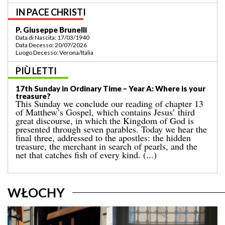
IN PACE CHRISTI
P. Bruno Bordonali
Data di Nascita: 01/07/1942
Data Decesso: 13/07/2026
Luogo Decesso: Verona /Italia
PIÙ LETTI
19th Sunday in Ordinary Time – Year A: “Command me
to come towards you!”
Last Sunday’s Gospel told us about the miracle of
the multiplication of the loaves for a great crowd in a
deserted place, which ended with the gathering of
twelve baskets full of leftovers. That event is
followed by today’s well-known episode, in which
Jesus walks on the sea. [...]
WŁOCHY