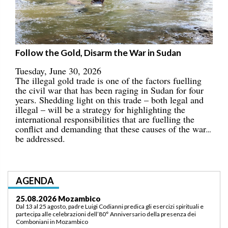
Follow the Gold, Disarm the War in Sudan
Tuesday, June 30, 2026
The illegal gold trade is one of the factors fuelling
the civil war that has been raging in Sudan for four
years. Shedding light on this trade – both legal and
illegal – will be a strategy for highlighting the
international responsibilities that are fuelling the
conflict and demanding that these causes of the war
be addressed.
AGENDA
03.09.2026 Lomé/Togo
Padre Luigi Codianni e padre Elias Sindjalim partecipano dal 26 agosto al 3
settembre all’incontro della commissione ASCAF sulla riorganizzazione
della regione a Lomé/Togo