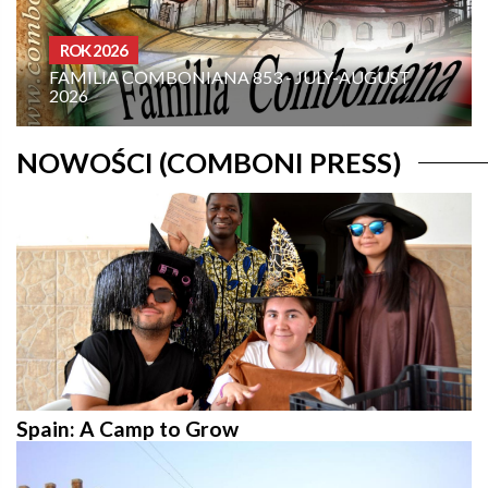
OMELIE ANNO A
853 - JULY-AUGUST
19TH SUNDAY IN ORDINARY TIME – YEAR A:
“COMMAND ME TO COME T
NOWOŚCI (COMBONI PRESS)
Spain: A Camp to Grow