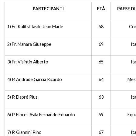
PARTECIPANTI
ETÀ
PAESE DI
1) Fr. Kulitsi Tasile Jean Marie
58
Co
2) Fr. Manara Giuseppe
69
Ita
3) Fr. Visintin Alberto
65
Ita
4) P. Andrade García Ricardo
64
Mes
5) P. Dapré Pius
63
Ita
6) P. Flores Ávila Fernando Eduardo
59
Equ
7) P. Giannini Pino
67
Ita