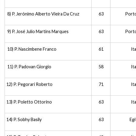
8) P. Jerónimo Alberto Vieira Da Cruz
63
Porto
9) P. José Julio Martins Marques
63
Porto
10) P. Nascimbene Franco
61
Ita
11) P. Padovan Giorgio
58
Ita
12) P. Pegorari Roberto
71
Ita
13) P. Poletto Ottorino
63
Ita
14) P. Sobhy Basily
63
Egi