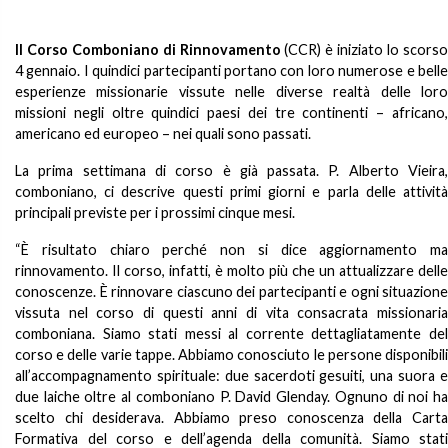
Il Corso Comboniano di Rinnovamento
(CCR) è iniziato lo scors
4 gennaio. I quindici partecipanti portano con loro numerose e belle
esperienze missionarie vissute nelle diverse realtà delle loro
missioni negli oltre quindici paesi dei tre continenti – africano,
americano ed europeo – nei quali sono passati.
La prima settimana di corso è già passata. P. Alberto Vieira,
comboniano, ci descrive questi primi giorni e parla delle attività
principali previste per i prossimi cinque mesi.
“È risultato chiaro perché non si dice aggiornamento ma
rinnovamento. Il corso, infatti, è molto più che un attualizzare delle
conoscenze. È rinnovare ciascuno dei partecipanti e ogni situazione
vissuta nel corso di questi anni di vita consacrata missionaria
comboniana. Siamo stati messi al corrente dettagliatamente del
corso e delle varie tappe. Abbiamo conosciuto le persone disponibili
all’accompagnamento spirituale: due sacerdoti gesuiti, una suora e
due laiche oltre al comboniano P. David Glenday. Ognuno di noi ha
scelto chi desiderava. Abbiamo preso conoscenza della Carta
Formativa del corso e dell’agenda della comunità. Siamo stati