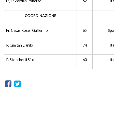
15) P. Zordan Roberto
62
Ita
COORDINAZIONE
Fr. Casas Rosell Guillermo
65
Spa
P. Cimitan Danilo
74
Ita
P. Stocchetti Siro
60
Ita