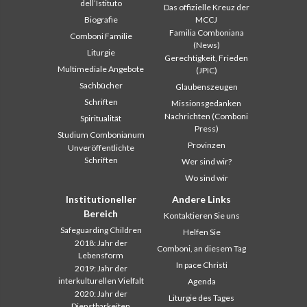
dell’Istituto
Das offizielle Kreuz der
Biografie
MCCJ
Familia Comboniana
Comboni Familie
(News)
Liturgie
Gerechtigkeit, Frieden
Multimediale Angebote
(JPIC)
Sachbücher
Glaubenszeugen
Schriften
Missionsgedanken
Nachrichten (Comboni
Spiritualität
Press)
Studium Combonianum
Provinzen
Unveröffentlichte
Schriften
Wer sind wir?
Wo sind wir
Institutioneller
Andere Links
Bereich
Kontaktieren Sie uns
Safeguarding Children
Helfen Sie
2018: Jahr der
Comboni, an diesem Tag
Lebensform
In pace Christi
2019: Jahr der
interkulturellen Vielfalt
Agenda
2020: Jahr der
Liturgie des Tages
Dienstbarkeiten