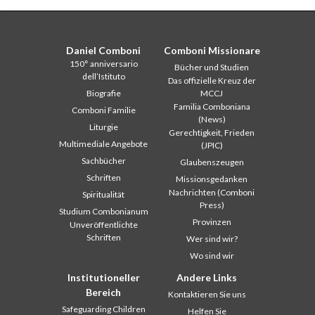
Daniel Comboni
Comboni Missionare
150° anniversario
Bücher und Studien
dell’Istituto
Das offizielle Kreuz der
Biografie
MCCJ
Familia Comboniana
Comboni Familie
(News)
Liturgie
Gerechtigkeit, Frieden
Multimediale Angebote
(JPIC)
Sachbücher
Glaubenszeugen
Schriften
Missionsgedanken
Nachrichten (Comboni
Spiritualität
Press)
Studium Combonianum
Provinzen
Unveröffentlichte
Schriften
Wer sind wir?
Wo sind wir
Institutioneller
Andere Links
Bereich
Kontaktieren Sie uns
Safeguarding Children
Helfen Sie