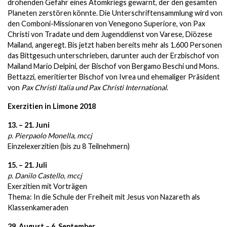
drohenden Gefahr eines Atomkriegs gewarnt, der den gesamten
Planeten zerstören könnte. Die Unterschriftensammlung wird von
den Comboni-Missionaren von Venegono Superiore, von Pax
Christi von Tradate und dem Jugenddienst von Varese, Diözese
Mailand, angeregt. Bis jetzt haben bereits mehr als 1.600 Personen
das Bittgesuch unterschrieben, darunter auch der Erzbischof von
Mailand Mario Delpini, der Bischof von Bergamo Beschi und Mons.
Bettazzi, emeritierter Bischof von Ivrea und ehemaliger Präsident
von
Pax Christi Italia und Pax Christi International
.
Exerzitien in Limone 2018
13. – 21. Juni
p. Pierpaolo Monella, mccj
Einzelexerzitien (bis zu 8 Teilnehmern)
15. – 21. Juli
p. Danilo Castello, mccj
Exerzitien mit Vorträgen
Thema: In die Schule der Freiheit mit Jesus von Nazareth als
Klassenkameraden
29. August – 6. September