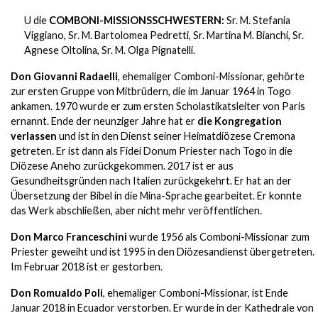
U die
COMBONI-MISSIONSSCHWESTERN:
Sr. M. Stefania
Viggiano, Sr. M. Bartolomea Pedretti, Sr. Martina M. Bianchi, Sr.
Agnese Oltolina, Sr. M. Olga Pignatelli.
Don Giovanni Radaelli
, ehemaliger Comboni-Missionar, gehörte
zur ersten Gruppe von Mitbrüdern, die im Januar 1964 in Togo
ankamen. 1970 wurde er zum ersten Scholastikatsleiter von Paris
ernannt. Ende der neunziger Jahre hat er
die Kongregation
verlassen
und ist in den Dienst seiner Heimatdiözese Cremona
getreten. Er ist dann als Fidei Donum Priester nach Togo in die
Diözese Aneho zurückgekommen. 2017 ist er aus
Gesundheitsgründen nach Italien zurückgekehrt. Er hat an der
Übersetzung der Bibel in die Mina-Sprache gearbeitet. Er konnte
das Werk abschließen, aber nicht mehr veröffentlichen.
Don Marco Franceschini
wurde 1956 als Comboni-Missionar zum
Priester geweiht und ist 1995 in den Diözesandienst übergetreten.
Im Februar 2018 ist er gestorben.
Don Romualdo Poli
, ehemaliger Comboni-Missionar, ist Ende
Januar 2018 in Ecuador verstorben. Er wurde in der Kathedrale von