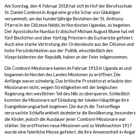
Am Sonntag, den 4. Februar 2018 hat sich im Hof der Berufsschule
St. Daniel Comboni in Angal eine große Schar von Gläubigen
versammelt, um das hundertjährige Bestehen der St. Anthony
Pfarrei in der Diözese Nebbi, im Nordosten Ugandas, zu begehen.
Der Apostolische Nuntius Erzbischof Michael August Blume hat mit
fünf Bischöfen und über fünfzig Priestern die Eucharistie gefeiert.
Auch eine starke Vertretung der Ordensleute aus der Diözese und
hohe Persönlichkeiten aus der Politik, einschließlich des
Vizepräsidenten der Republik, haben an der Feier teilgenommen.
Die Comboni-Missionare kamen im Februar 1910 in Uganda an und
begannen im Norden des Landes Missionen zu eröffnen. Die
Anfänge waren schwierig. Das britische Protektorat erlaubte den
Missionaren nicht, wegen Streitigkeiten mit der belgischen
Regierung den westlichen Teil des Nils zu überqueren. Schließlich
konnten die Missionare auf Einladung der lokalen Häuptlinge ihre
Evangelisierungsarbeit beginnen. Die durch die Tsetsefliege
verursachte Schlafkrankheit dezimierte die Bevölkerung, besonders
die Kinder, jedoch die Ausdauer jener Comboni-Missionare war
stärker. Sie eröffneten neue Missionen und zu Weihnachten 1917
wurde eine feierliche Messe gefeiert, die ihre Anwesenheit in Angal