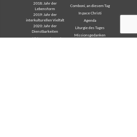
2018: Jahr der
Comboni, an diesem Tag
Lebensform
In pace Christi
2019: Jahr der
interkulturellen Vielfalt
Agenda
2020: Jahr der
Liturgie des Tages
Dienstbarkeiten
Missionsgedanken
Ausbildungssekretariat
Am meisten gelesen
Finanzsekretariat
Privacy Policy
Generalrat
Missions-Sekretariat
Interkapitulare 2012
Interkapitulare 2018
Interkapitulare 2025
Kapitel 2003
Kapitel 2009
Kapitel 2015
Kapitel 2022
Kommunikationsbüro
Missionssekretariat
Missionari