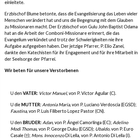
einleitete.
Erzbischof Blume betonte, dass die Evangelisierung das Leben vieler
Menschen verändert hat und uns die Begegnung mit dem Glauben
zu Missionaren macht. Der Erzbischof von Gulu John Baptist Odama
hat an die Arbeit der Comboni-Missionare erinnert, die das
Evangelium verkündet und trotz der Schwierigkeiten nie ihre
Aufgabe aufgegeben haben. Der jetzige Pfarrer, P. Elio Zanei,
dankte den Katechisten für ihr Engagement und für ihre Mitarbeit in
der Seelsorge der Pfarrei.
Wir beten für unsere Verstorbenen
U den
VATER:
Victor Manuel
, von P. Victor Aguilar (C).
U die
MUTTER:
Antonia Maria
, von P. Luciano Verdoscia (EGSD);
Faustina
, von P. Luis Filiberto Lopez Pastor (CN).
U den
BRUDER:
Adan
, von P. Ángel Camorlinga (EC);
Adelino
Modi Thomas
, von P. George Duku (EGSD);
Ubaldo,
von P. Euro
Casale (†);
Mons.
Innocenzo
Di Lella, von P. Antonio Di Lella (I).