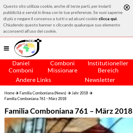
Questo sito utilizza cookie, anche di terze parti, per inviarti
pubblicità e servizi in linea con le tue preferenze. Se vuoi saperne
di più o negare il consenso a tutti o ad alcuni cookie
clicca qui
.
Chiudendo questo banner o cliccando qualunque suo elemento
acconsenti all'uso dei cookie.
Daniel
Comboni
Institutioneller
Comboni
Missionare
Bereich
Andere Links
Newsletter
Home
Familia Comboniana (News)
Jahr 2018
Familia Comboniana 761 – März 2018
Familia Comboniana 761 – März 2018