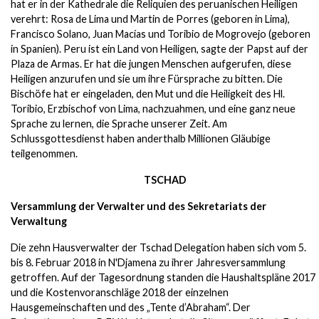
hat er in der Kathedrale die Reliquien des peruanischen Heiligen
verehrt: Rosa de Lima und Martin de Porres (geboren in Lima),
Francisco Solano, Juan Macías und Toribio de Mogrovejo (geboren
in Spanien). Peru ist ein Land von Heiligen, sagte der Papst auf der
Plaza de Armas. Er hat die jungen Menschen aufgerufen, diese
Heiligen anzurufen und sie um ihre Fürsprache zu bitten. Die
Bischöfe hat er eingeladen, den Mut und die Heiligkeit des Hl.
Toribio, Erzbischof von Lima, nachzuahmen, und eine ganz neue
Sprache zu lernen, die Sprache unserer Zeit. Am
Schlussgottesdienst haben anderthalb Millionen Gläubige
teilgenommen.
TSCHAD
Versammlung der Verwalter und des Sekretariats der
Verwaltung
Die zehn Hausverwalter der Tschad Delegation haben sich vom 5.
bis 8. Februar 2018 in N'Djamena zu ihrer Jahresversammlung
getroffen. Auf der Tagesordnung standen die Haushaltspläne 2017
und die Kostenvoranschläge 2018 der einzelnen
Hausgemeinschaften und des „Tente d’Abraham“. Der