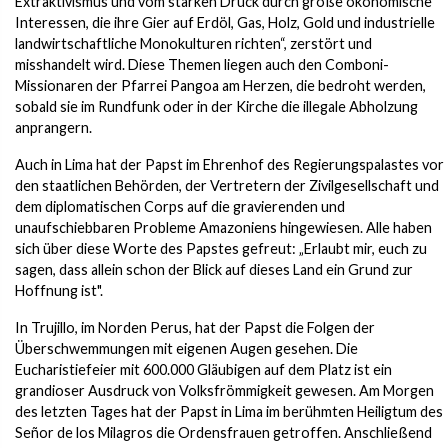
Extraktivismus und vom starken Druck durch große ökonomische
Interessen, die ihre Gier auf Erdöl, Gas, Holz, Gold und industrielle
landwirtschaftliche Monokulturen richten“, zerstört und
misshandelt wird. Diese Themen liegen auch den Comboni-
Missionaren der Pfarrei Pangoa am Herzen, die bedroht werden,
sobald sie im Rundfunk oder in der Kirche die illegale Abholzung
anprangern.
Auch in Lima hat der Papst im Ehrenhof des Regierungspalastes vor
den staatlichen Behörden, der Vertretern der Zivilgesellschaft und
dem diplomatischen Corps auf die gravierenden und
unaufschiebbaren Probleme Amazoniens hingewiesen. Alle haben
sich über diese Worte des Papstes gefreut: „Erlaubt mir, euch zu
sagen, dass allein schon der Blick auf dieses Land ein Grund zur
Hoffnung ist".
In Trujillo, im Norden Perus, hat der Papst die Folgen der
Überschwemmungen mit eigenen Augen gesehen. Die
Eucharistiefeier mit 600.000 Gläubigen auf dem Platz ist ein
grandioser Ausdruck von Volksfrömmigkeit gewesen. Am Morgen
des letzten Tages hat der Papst in Lima im berühmten Heiligtum des
Señor de los Milagros die Ordensfrauen getroffen. Anschließend