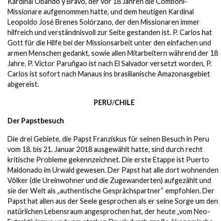
Kardinal Obando y Bravo, der vor 18 Jahren die Comboni-
Missionare aufgenommen hatte, und dem heutigen Kardinal
Leopoldo José Brenes Solórzano, der den Missionaren immer
hilfreich und verständnisvoll zur Seite gestanden ist. P. Carlos hat
Gott für die Hilfe bei der Missionsarbeit unter den einfachen und
armen Menschen gedankt, sowie allen Mitarbeitern während der 18
Jahre. P. Victor Paruñgao ist nach El Salvador versetzt worden, P.
Carlos ist sofort nach Manaus ins brasilianische Amazonasgebiet
abgereist.
PERU
/
CHILE
Der Papstbesuch
Die drei Gebiete, die Papst Franziskus für seinen Besuch in Peru
vom 18. bis 21. Januar 2018 ausgewählt hatte, sind durch recht
kritische Probleme gekennzeichnet. Die erste Etappe ist Puerto
Maldonado im Urwald gewesen. Der Papst hat alle dort wohnenden
Völker (die Ureinwohner und die Zugewanderten) aufgezählt und
sie der Welt als „authentische Gesprächspartner“ empfohlen. Der
Papst hat allen aus der Seele gesprochen als er seine Sorge um den
natürlichen Lebensraum angesprochen hat, der heute „vom Neo-