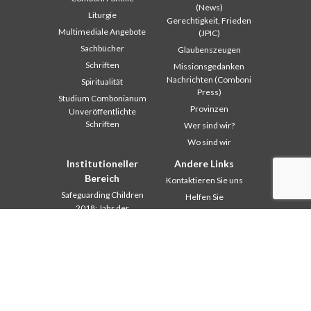
(News)
Liturgie
Gerechtigkeit, Frieden
Multimediale Angebote
(JPIC)
Sachbücher
Glaubenszeugen
Schriften
Missionsgedanken
Nachrichten (Comboni
Spiritualität
Press)
Studium Combonianum
Provinzen
Unveröffentlichte
Schriften
Wer sind wir?
Wo sind wir
Institutioneller
Andere Links
Bereich
Kontaktieren Sie uns
Safeguarding Children
Helfen Sie
2018: Jahr der
Comboni, an diesem Tag
Lebensform
In pace Christi
2019: Jahr der
interkulturellen Vielfalt
Agenda
2020: Jahr der
Liturgie des Tages
Dienstbarkeiten
Missionsgedanken
Ausbildungssekretariat
Am meisten gelesen
Finanzsekretariat