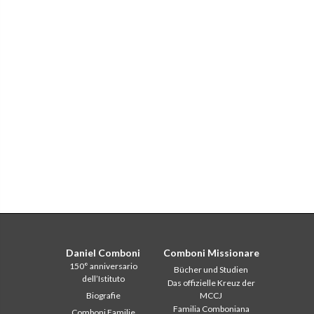
Daniel Comboni
Comboni Missionare
150° anniversario
Bücher und Studien
dell’Istituto
Das offizielle Kreuz der
Biografie
MCCJ
Familia Comboniana
Comboni Familie