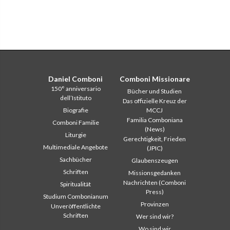
Daniel Comboni
Comboni Missionare
150° anniversario
Bücher und Studien
dell’Istituto
Das offizielle Kreuz der
Biografie
MCCJ
Familia Comboniana
Comboni Familie
(News)
Liturgie
Gerechtigkeit, Frieden
Multimediale Angebote
(JPIC)
Sachbücher
Glaubenszeugen
Schriften
Missionsgedanken
Nachrichten (Comboni
Spiritualität
Press)
Studium Combonianum
Provinzen
Unveröffentlichte
Schriften
Wer sind wir?
Wo sind wir