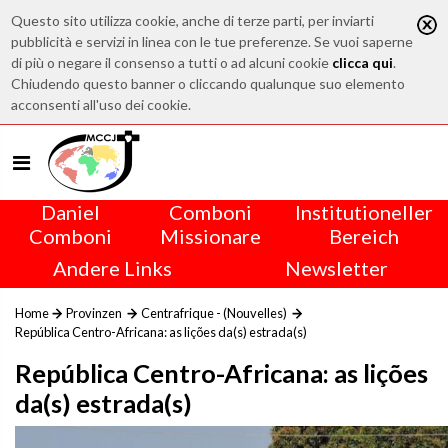
Questo sito utilizza cookie, anche di terze parti, per inviarti
pubblicità e servizi in linea con le tue preferenze. Se vuoi saperne
di più o negare il consenso a tutti o ad alcuni cookie
clicca qui
.
Chiudendo questo banner o cliccando qualunque suo elemento
acconsenti all'uso dei cookie.
Daniel
Comboni
Institutioneller
Comboni
Missionare
Bereich
Andere Links
Newsletter
Home
Provinzen
Centrafrique - (Nouvelles)
República Centro-Africana: as lições da(s) estrada(s)
República Centro-Africana: as lições
da(s) estrada(s)