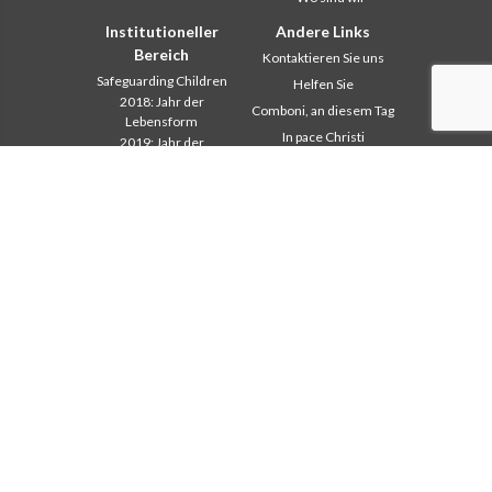
Institutioneller
Andere Links
Bereich
Kontaktieren Sie uns
Safeguarding Children
Helfen Sie
2018: Jahr der
Comboni, an diesem Tag
Lebensform
In pace Christi
2019: Jahr der
interkulturellen Vielfalt
Agenda
2020: Jahr der
Liturgie des Tages
Dienstbarkeiten
Missionsgedanken
Ausbildungssekretariat
Am meisten gelesen
Finanzsekretariat
Privacy Policy
Generalrat
Missions-Sekretariat
Interkapitulare 2012
Interkapitulare 2018
Interkapitulare 2025
Kapitel 2003
Kapitel 2009
Kapitel 2015
Kapitel 2022