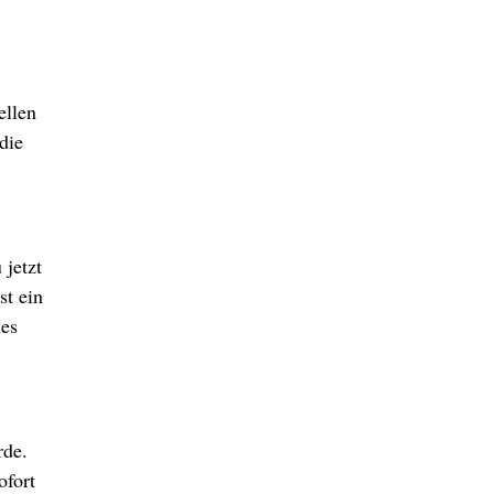
ellen
die
 jetzt
st ein
ues
rde.
ofort