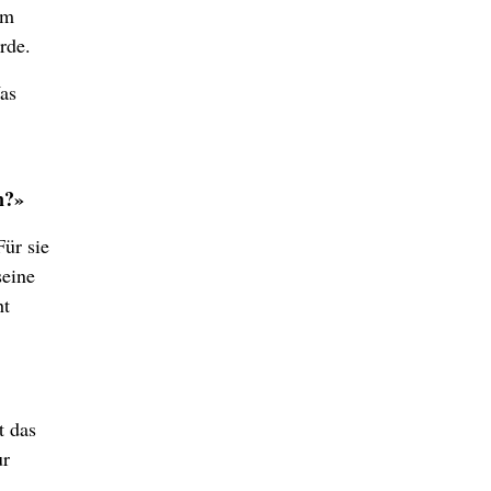
am
rde.
Was
n?»
Für sie
seine
ht
t das
ur