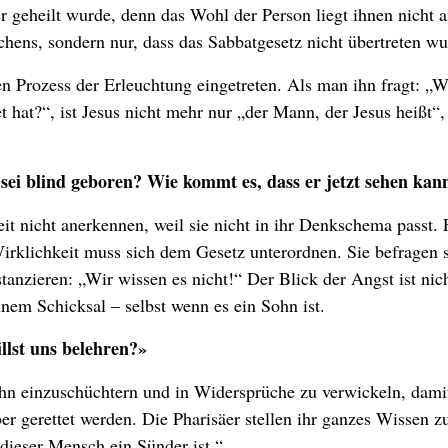
nder geheilt wurde, denn das Wohl der Person liegt ihnen nicht 
chens, sondern nur, dass das Sabbatgesetz nicht übertreten wu
en Prozess der Erleuchtung eingetreten. Als man ihn fragt: „
t hat?“, ist Jesus nicht mehr nur „der Mann, der Jesus heißt“,
r sei blind geboren? Wie kommt es, dass er jetzt sehen kan
it nicht anerkennen, weil sie nicht in ihr Denkschema passt. 
 Wirklichkeit muss sich dem Gesetz unterordnen. Sie befragen 
tanzieren: „Wir wissen es nicht!“ Der Blick der Angst ist nic
inem Schicksal – selbst wenn es ein Sohn ist.
llst uns belehren?»
ihn einzuschüchtern und in Widersprüche zu verwickeln, dami
er gerettet werden. Die Pharisäer stellen ihr ganzes Wissen z
dieser Mensch ein Sünder ist.“