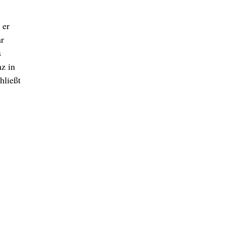
 er
ar
s
nz in
hließt