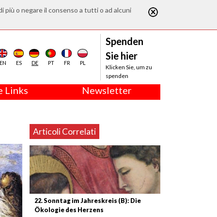
di più o negare il consenso a tutti o ad alcuni
Spenden
Sie hier
EN
ES
DE
PT
FR
PL
Klicken Sie, um zu
spenden
 Links
Newsletter
Articoli Correlati
22. Sonntag im Jahreskreis (B): Die
Ökologie des Herzens