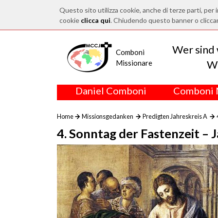
Questo sito utilizza cookie, anche di terze parti, per i
cookie
clicca qui
. Chiudendo questo banner o clicca
Wer sind 
Comboni
Wo
Missionare
Daniel Comboni
Comboni 
Home
Missionsgedanken
Predigten Jahreskreis A
4. Sonntag der Fastenzeit –