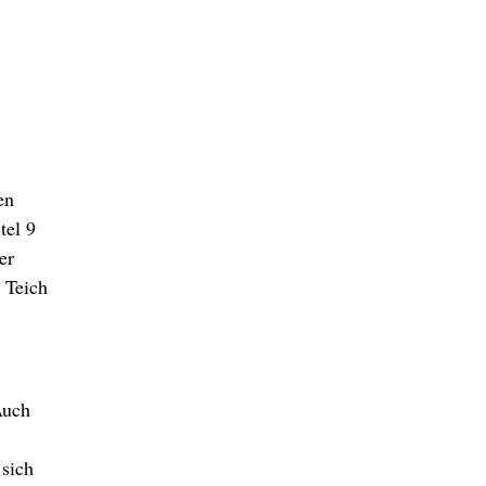
en
tel 9
er
 Teich
Auch
 sich