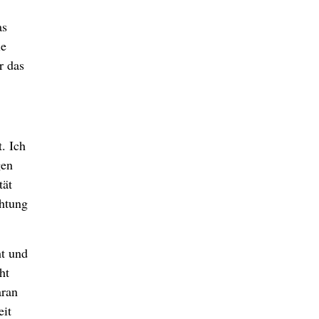
as
ie
r das
. Ich
gen
tät
chtung
ht und
ht
aran
eit