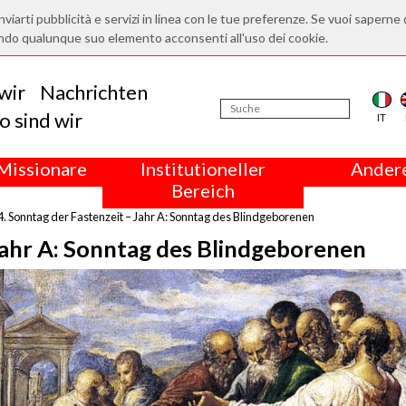
nviarti pubblicità e servizi in linea con le tue preferenze. Se vuoi saperne 
ndo qualunque suo elemento acconsenti all'uso dei cookie.
wir
Nachrichten
 sind wir
IT
Missionare
Institutioneller
Andere
Bereich
4. Sonntag der Fastenzeit – Jahr A: Sonntag des Blindgeborenen
 Jahr A: Sonntag des Blindgeborenen