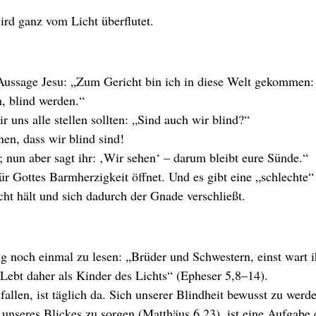
ird ganz vom Licht überflutet.
Aussage Jesu: „Zum Gericht bin ich in diese Welt gekommen:
n, blind werden.“
r uns alle stellen sollten: „Sind auch wir blind?“
nen, dass wir blind sind!
; nun aber sagt ihr: ‚Wir sehen‘ – darum bleibt eure Sünde.“
für Gottes Barmherzigkeit öffnet. Und es gibt eine „schlechte“
cht hält und sich dadurch der Gnade verschließt.
ng noch einmal zu lesen: „Brüder und Schwestern, einst wart i
. Lebt daher als Kinder des Lichts“ (Epheser 5,8–14).
fallen, ist täglich da. Sich unserer Blindheit bewusst zu werd
 unseres Blickes zu sorgen (Matthäus 6,23), ist eine Aufgabe 