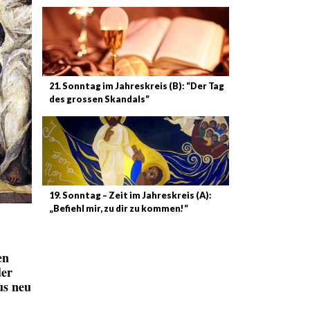
21. Sonntag im Jahreskreis (B): “Der Tag
des grossen Skandals”
19. Sonntag – Zeit im Jahreskreis (A):
„Befiehl mir, zu dir zu kommen!“
en
der
us neu