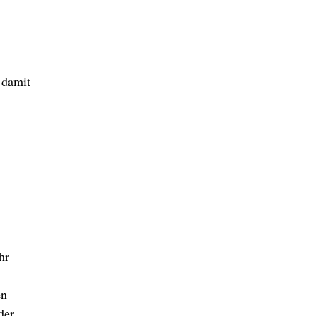
 damit
hr
en
der