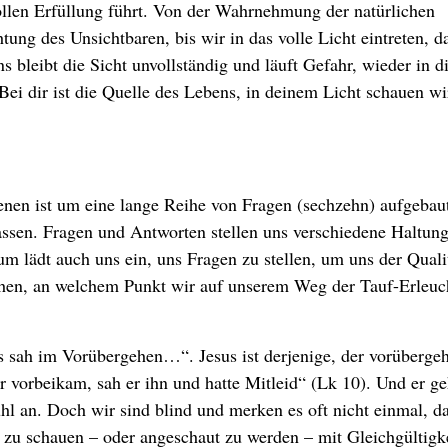
vollen Erfüllung führt. Von der Wahrnehmung der natürlichen
tung des Unsichtbaren, bis wir in das volle Licht eintreten, d
s bleibt die Sicht unvollständig und läuft Gefahr, wieder in d
„Bei dir ist die Quelle des Lebens, in deinem Licht schauen wi
enen ist um eine lange Reihe von Fragen (sechzehn) aufgebaut
ssen. Fragen und Antworten stellen uns verschiedene Haltun
 lädt auch uns ein, uns Fragen zu stellen, um uns der Quali
ehen, an welchem Punkt wir auf unserem Weg der Tauf-Erleu
s sah im Vorübergehen…“. Jesus ist derjenige, der vorüberge
r vorbeikam, sah er ihn und hatte Mitleid“ (Lk 10). Und er ge
hl an. Doch wir sind blind und merken es oft nicht einmal, d
 zu schauen – oder angeschaut zu werden – mit Gleichgültigk