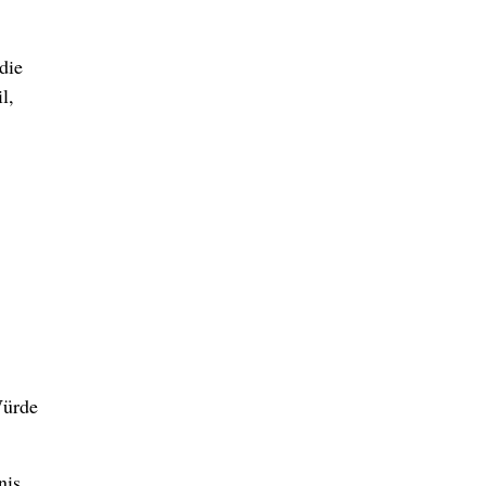
die
l,
Würde
nis