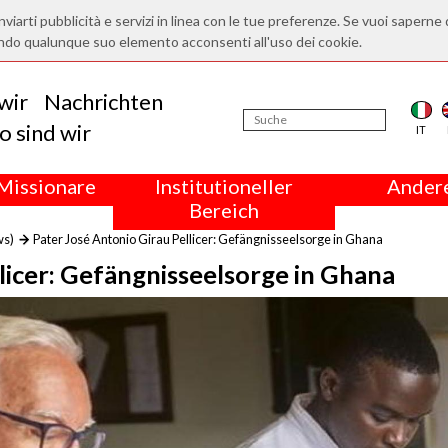
nviarti pubblicità e servizi in linea con le tue preferenze. Se vuoi saperne 
ndo qualunque suo elemento acconsenti all'uso dei cookie.
wir
Nachrichten
 sind wir
IT
Missionare
Institutioneller
Andere
Bereich
ws)
Pater José Antonio Girau Pellicer: Gefängnisseelsorge in Ghana
licer: Gefängnisseelsorge in Ghana