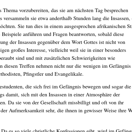
as Thema vorzubereiten, das sie am nächsten Tag besprechen
versammeln sie etwa anderthalb Stunden lang die Insassen, 
chten. Sie tun dies in einem ausgesprochen afrikanischen Sti
 Beispiele anführen und Fragen beantworten, sobald diese
ung der Insassen gegenüber dem Wort Gottes ist nicht von
igen großes Interesse, vielleicht weil sie in einer besonders
 beraubt sind und mit zusätzlichen Schwierigkeiten wie
An diesen Treffen nehmen nicht nur die wenigen im Gefängnis
hodisten, Pfingstler und Evangelikale.
estudenten, die sich frei im Gefängnis bewegen und sogar die
ags damit, sich mit den Insassen in einer Atmosphäre der
n. Da sie von der Gesellschaft missbilligt und oft von ihr
e der Aufmerksamkeit sehr, die ihnen in gewisser Weise ihre 
 Da es so viele christliche Konfessionen gibt, wird im Gefäng