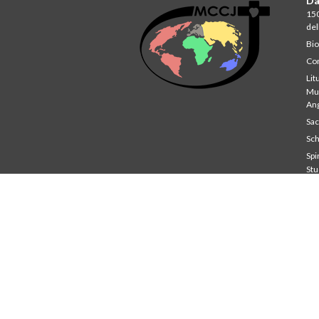
Da
150
del
Bio
Com
Lit
Mul
An
Sa
Sch
Spir
St
Co
Unv
Sch