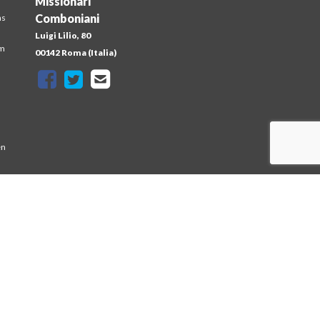
Missionari
Comboniani
ns
Luigi Lilio, 80
em
00142 Roma (Italia)
en
at