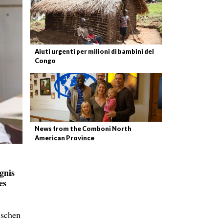
Aiuti urgenti per milioni di bambini del
Congo
News from the Comboni North
American Province
gnis
es
ischen