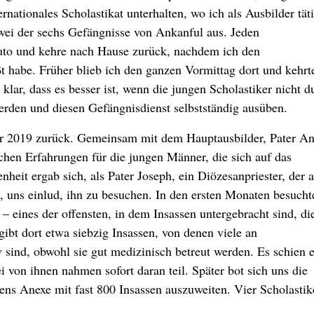
rnationales Scholastikat unterhalten, wo ich als Ausbilder täti
zwei der sechs Gefängnisse von Ankanful aus. Jeden
Auto und kehre nach Hause zurück, nachdem ich den
t habe. Früher blieb ich den ganzen Vormittag dort und kehrt
lar, dass es besser ist, wenn die jungen Scholastiker nicht d
erden und diesen Gefängnisdienst selbstständig ausüben.
ahr 2019 zurück. Gemeinsam mit dem Hauptausbilder, Pater An
chen Erfahrungen für die jungen Männer, die sich auf das
heit ergab sich, als Pater Joseph, ein Diözesanpriester, der a
t, uns einlud, ihn zu besuchen. In den ersten Monaten besucht
 eines der offensten, in dem Insassen untergebracht sind, di
bt dort etwa siebzig Insassen, von denen viele an
 sind, obwohl sie gut medizinisch betreut werden. Es schien 
ei von ihnen nahmen sofort daran teil. Später bot sich uns die
ens Anexe mit fast 800 Insassen auszuweiten. Vier Scholastik