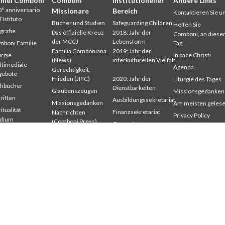
niel Comboni
Comboni
Institutioneller
Andere Links
° anniversario
Missionare
Bereich
Kontaktieren Sie u
l’Istituto
Bücher und Studien
Safeguarding Children
Helfen Sie
grafie
Das offizielle Kreuz
2018: Jahr der
Comboni, an dies
der MCCJ
Lebensform
boni Familie
Tag
Familia Comboniana
2019: Jahr der
urgie
In pace Christi
(News)
interkulturellen Vielfalt
timediale
Agenda
Gerechtigkeit,
gebote
Frieden (JPIC)
2020: Jahr der
Liturgie des Tages
chbücher
Dienstbarkeiten
Glaubenszeugen
Missionsgedanken
riften
Ausbildungssekretariat
Missionsgedanken
Am meisten geles
itualität
Finanzsekretariat
Nachrichten
Privacy Policy
udium
(Comboni Press)
Generalrat
Missions-Sekretari
mbonianum
Provinzen
Interkapitulare 2012
eröffentlichte
Wer sind wir?
riften
Interkapitulare 2018
Wo sind wir
Interkapitulare 2025
Kapitel 2003
Kapitel 2009
Kapitel 2015
Kapitel 2022
Kommunikationsbüro