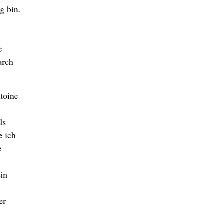
g bin.
e
urch
toine
ls
e ich
e
ein
er