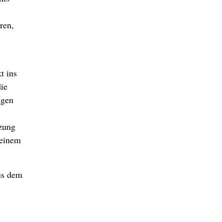
ren,
t ins
ie
ngen
nzung
 einem
us dem