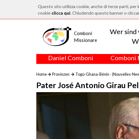
Questo sito utilizza cookie, anche di terze parti, per i
cookie
clicca qui
. Chiudendo questo banner o clicca
Wer sind 
Comboni
Wo
Missionare
Daniel Comboni
Comboni 
Home
Provinzen
Togo-Ghana-Bénin - (Nouvelles-Ne
Pater José Antonio Girau Pel