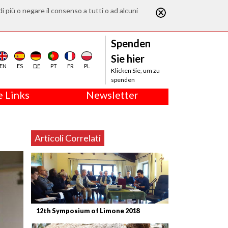
di più o negare il consenso a tutti o ad alcuni
Spenden
Sie hier
EN
ES
DE
PT
FR
PL
Klicken Sie, um zu
spenden
 Links
Newsletter
Articoli Correlati
12th Symposium of Limone 2018